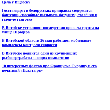
Цела ў Віцебску
Госстандарт: в белорусских приправах содержатся
бактерии, способные вызывать ботулизм, столбняк и
газовую гангрену
В Витебске устраняют последствия провала грунта на
улице Шрадера
В Витебской области 26 мая работают мобильные
комплексы контроля скорости
В Витебске появится один из
крупнейших
рыбоперерабатывающих комплексов
10 интересных фактов про Франциска Скорину и его
печатный «Псалтырь»