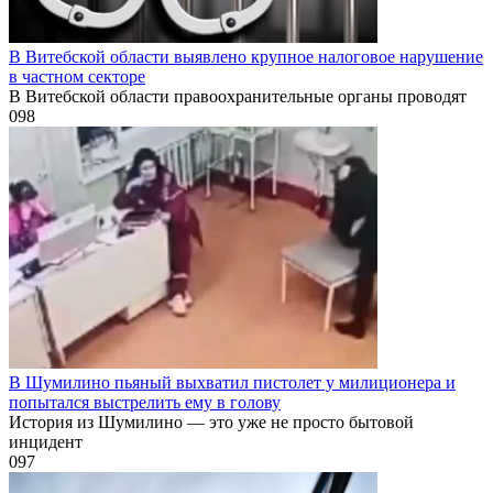
В Витебской области выявлено крупное налоговое нарушение
в частном секторе
В Витебской области правоохранительные органы проводят
0
98
В Шумилино пьяный выхватил пистолет у милиционера и
попытался выстрелить ему в голову
История из Шумилино — это уже не просто бытовой
инцидент
0
97