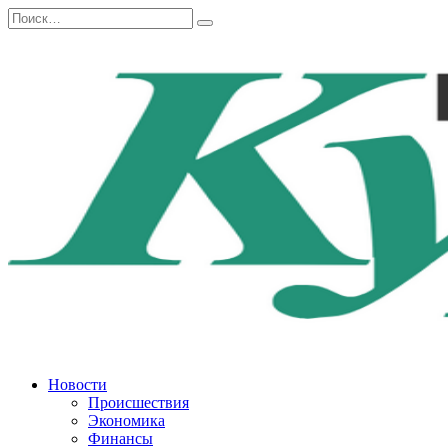
Перейти
Search
к
for:
содержанию
Новости
Происшествия
Экономика
Финансы