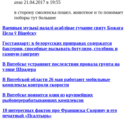
assa
21.04.2017 в 19:55
в сторону смоленска пошел. животное и то понимает
поборы тут большие
Ваенныя музыкі надалі асаблівае гучанне святу Божага
Цела ў Віцебску
Госстандарт: в белорусских приправах содержатся
бактерии, способные вызывать ботулизм, столбняк и
газовую гангрену
В Витебске устраняют последствия провала грунта на
улице Шрадера
В Витебской области 26 мая работают мобильные
комплексы контроля скорости
В Витебске появится один из
крупнейших
рыбоперерабатывающих комплексов
10 интересных фактов про Франциска Скорину и его
печатный «Псалтырь»