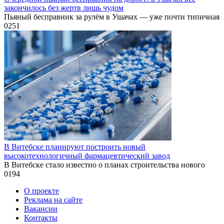
закончилось без жертв лишь чудом
Пьяный бесправник за рулём в Ушачах — уже почти типичная
0
251
В Витебске планируют построить новый
высокотехнологичный фармацевтический завод
В Витебске стало известно о планах строительства нового
0
194
О проекте
Реклама на сайте
Вакансии
Контакты