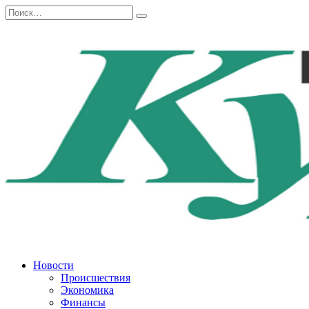
Перейти
Search
к
for:
содержанию
Новости
Происшествия
Экономика
Финансы