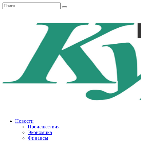
Перейти
Search
к
for:
содержанию
Новости
Происшествия
Экономика
Финансы