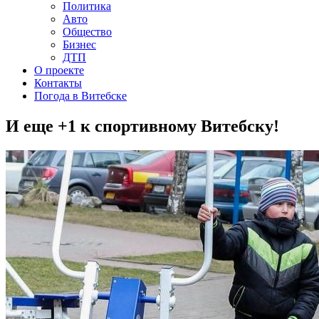
Политика
Авто
Общество
Бизнес
ДТП
О проекте
Контакты
Погода в Витебске
И еще +1 к спортивному Витебску!