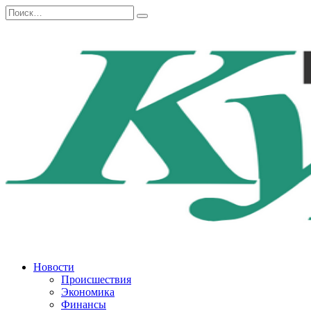
Перейти
Search
к
for:
содержанию
Новости
Происшествия
Экономика
Финансы