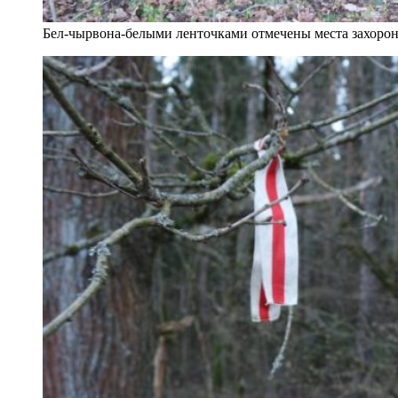
Бел-чырвона-белыми ленточками отмечены места захорон