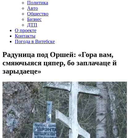
Политика
Авто
Общество
Бизнес
ДТП
О проекте
Контакты
Погода в Витебске
Радуница под Оршей: «Гора вам,
смяючыяся цяпер, бо заплачаце й
зарыдаеце»