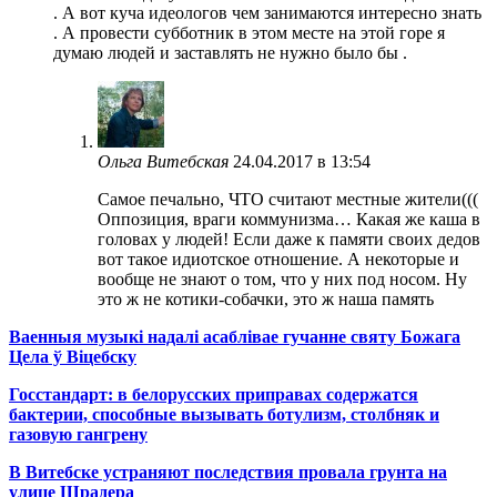
. А вот куча идеологов чем занимаются интересно знать
. А провести субботник в этом месте на этой горе я
думаю людей и заставлять не нужно было бы .
Ольга Витебская
24.04.2017 в 13:54
Самое печально, ЧТО считают местные жители(((
Оппозиция, враги коммунизма… Какая же каша в
головах у людей! Если даже к памяти своих дедов
вот такое идиотское отношение. А некоторые и
вообще не знают о том, что у них под носом. Ну
это ж не котики-собачки, это ж наша память
Ваенныя музыкі надалі асаблівае гучанне святу Божага
Цела ў Віцебску
Госстандарт: в белорусских приправах содержатся
бактерии, способные вызывать ботулизм, столбняк и
газовую гангрену
В Витебске устраняют последствия провала грунта на
улице Шрадера