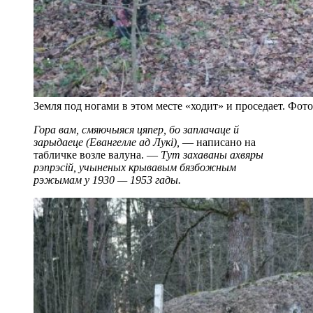
Земля под ногами в этом месте «ходит» и проседает. Фот
Гора вам, смяючыяся цяпер, бо заплачаце й
зарыдаеце (Евангелле ад Лукі),
— написано на
табличке возле валуна. —
Тут захаваны ахвяры
рэпрэсій, учыненых крывавым бязбожным
рэжымам у 1930 — 1953 гады.