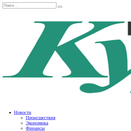
Перейти
Search
к
for:
содержанию
Новости
Происшествия
Экономика
Финансы