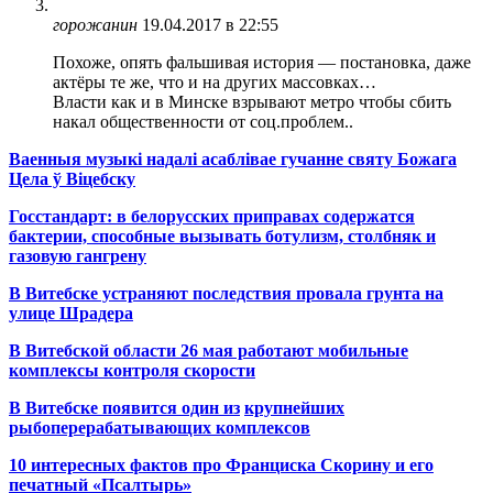
горожанин
19.04.2017 в 22:55
Похоже, опять фальшивая история — постановка, даже
актёры те же, что и на других массовках…
Власти как и в Минске взрывают метро чтобы сбить
накал общественности от соц.проблем..
Ваенныя музыкі надалі асаблівае гучанне святу Божага
Цела ў Віцебску
Госстандарт: в белорусских приправах содержатся
бактерии, способные вызывать ботулизм, столбняк и
газовую гангрену
В Витебске устраняют последствия провала грунта на
улице Шрадера
В Витебской области 26 мая работают мобильные
комплексы контроля скорости
В Витебске появится один из
крупнейших
рыбоперерабатывающих комплексов
10 интересных фактов про Франциска Скорину и его
печатный «Псалтырь»