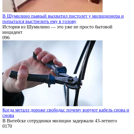
В Шумилино пьяный выхватил пистолет у милиционера и
попытался выстрелить ему в голову
История из Шумилино — это уже не просто бытовой
инцидент
0
96
Когда металл дороже свободы: почему воруют кабель снова и
снова
В Витебске сотрудники милиции задержали 43-летнего
0
170