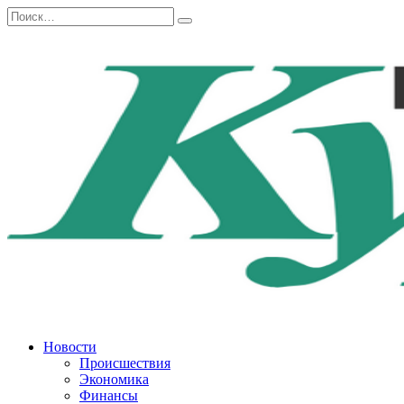
Перейти
Search
к
for:
содержанию
Новости
Происшествия
Экономика
Финансы