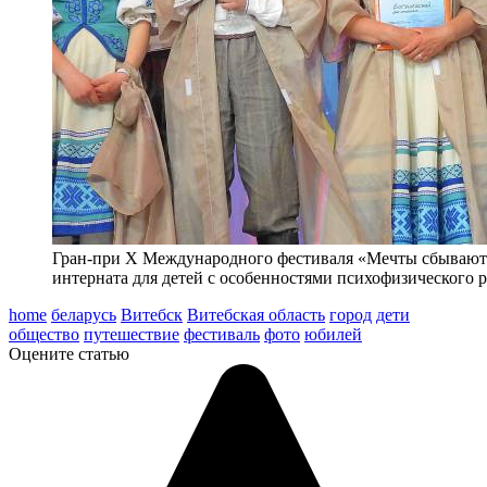
Гран-при X Международного фестиваля «Мечты сбываютс
интерната для детей с особенностями психофизического 
home
беларусь
Витебск
Витебская область
город
дети
общество
путешествие
фестиваль
фото
юбилей
Оцените статью