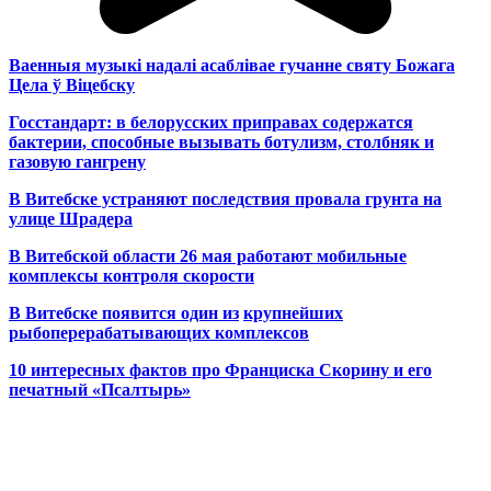
Ваенныя музыкі надалі асаблівае гучанне святу Божага
Цела ў Віцебску
Госстандарт: в белорусских приправах содержатся
бактерии, способные вызывать ботулизм, столбняк и
газовую гангрену
В Витебске устраняют последствия провала грунта на
улице Шрадера
В Витебской области 26 мая работают мобильные
комплексы контроля скорости
В Витебске появится один из
крупнейших
рыбоперерабатывающих комплексов
10 интересных фактов про Франциска Скорину и его
печатный «Псалтырь»