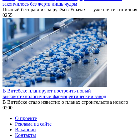
закончилось без жертв лишь чудом
Пьяный бесправник за рулём в Ушачах — уже почти типичная
0
255
В Витебске планируют построить новый
высокотехнологичный фармацевтический завод
В Витебске стало известно о планах строительства нового
0
200
О проекте
Реклама на сайте
Вакансии
Контакты