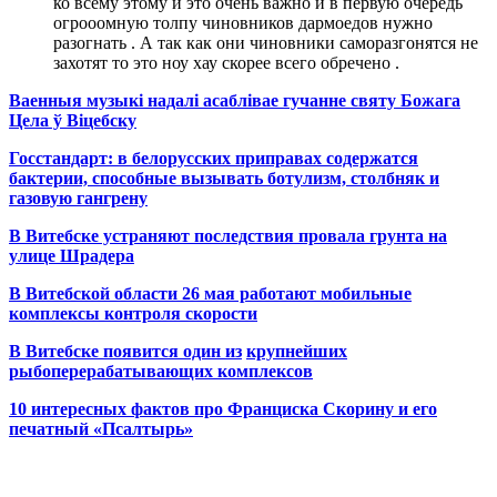
ко всему этому и это очень важно и в первую очередь
огрооомную толпу чиновников дармоедов нужно
разогнать . А так как они чиновники саморазгонятся не
захотят то это ноу хау скорее всего обречено .
Ваенныя музыкі надалі асаблівае гучанне святу Божага
Цела ў Віцебску
Госстандарт: в белорусских приправах содержатся
бактерии, способные вызывать ботулизм, столбняк и
газовую гангрену
В Витебске устраняют последствия провала грунта на
улице Шрадера
В Витебской области 26 мая работают мобильные
комплексы контроля скорости
В Витебске появится один из
крупнейших
рыбоперерабатывающих комплексов
10 интересных фактов про Франциска Скорину и его
печатный «Псалтырь»