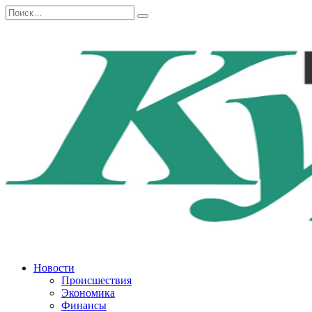
Перейти
Search
к
for:
содержанию
Новости
Происшествия
Экономика
Финансы