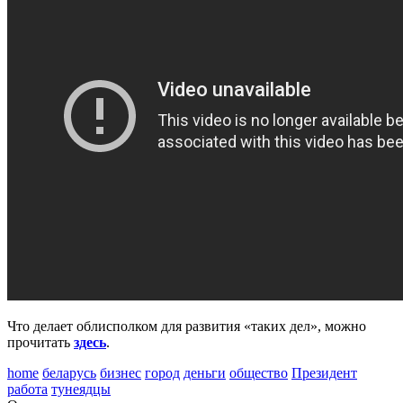
Что делает облисполком для развития «таких дел», можно
прочитать
здесь
.
home
беларусь
бизнес
город
деньги
общество
Президент
работа
тунеядцы