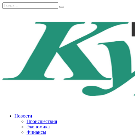
Перейти
Search
к
for:
содержанию
Новости
Происшествия
Экономика
Финансы