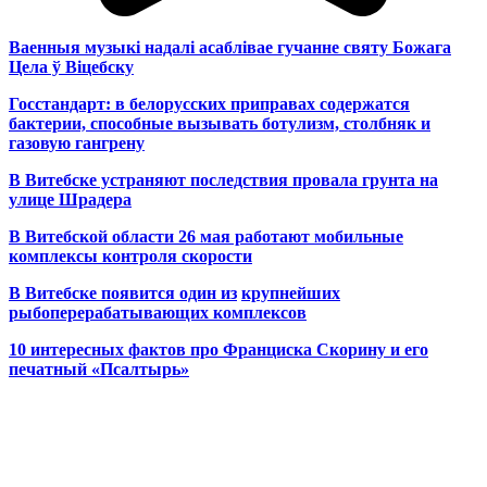
Ваенныя музыкі надалі асаблівае гучанне святу Божага
Цела ў Віцебску
Госстандарт: в белорусских приправах содержатся
бактерии, способные вызывать ботулизм, столбняк и
газовую гангрену
В Витебске устраняют последствия провала грунта на
улице Шрадера
В Витебской области 26 мая работают мобильные
комплексы контроля скорости
В Витебске появится один из
крупнейших
рыбоперерабатывающих комплексов
10 интересных фактов про Франциска Скорину и его
печатный «Псалтырь»