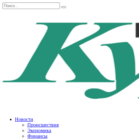
Перейти
Search
к
for:
содержанию
Новости
Происшествия
Экономика
Финансы