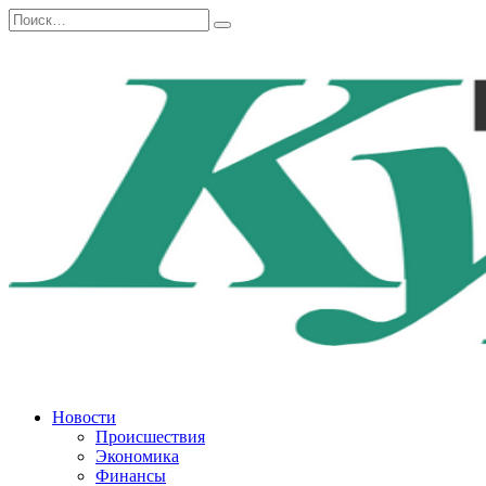
Перейти
Search
к
for:
содержанию
Новости
Происшествия
Экономика
Финансы