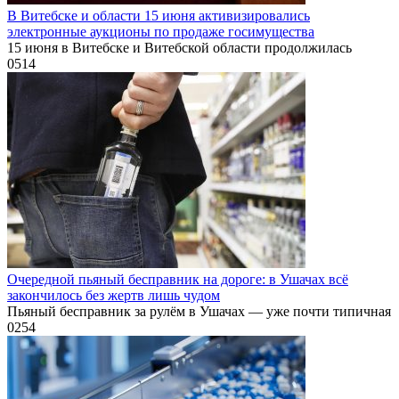
В Витебске и области 15 июня активизировались
электронные аукционы по продаже госимущества
15 июня в Витебске и Витебской области продолжилась
0
514
Очередной пьяный бесправник на дороге: в Ушачах всё
закончилось без жертв лишь чудом
Пьяный бесправник за рулём в Ушачах — уже почти типичная
0
254