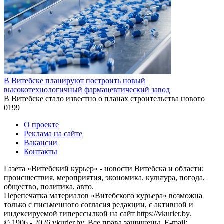
В Витебске планируют построить новый
высокотехнологичный фармацевтический завод
В Витебске стало известно о планах строительства нового
0
199
О проекте
Реклама на сайте
Вакансии
Контакты
Газета «Витебский курьер» - новости Витебска и области:
происшествия, мероприятия, экономика, культура, погода,
общество, политика, авто.
Перепечатка материалов «Витебского курьера» возможна
только с письменного согласия редакции, с активной и
индексируемой гиперссылкой на сайт https://vkurier.by.
© 1906 - 2026 vkurier.by. Все права защищены. E-mail: