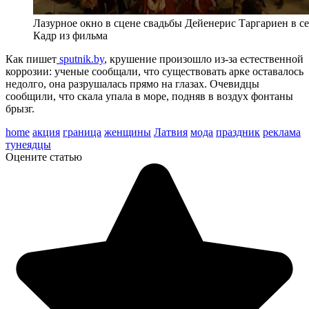
Лазурное окно в сцене свадьбы Дейенерис Таргариен в с
Кадр из фильма
Как пишет
sputnik.by
, крушение произошло из-за естественной
коррозии: ученые сообщали, что существовать арке оставалось
недолго, она разрушалась прямо на глазах. Очевидцы
сообщили, что скала упала в море, подняв в воздух фонтаны
брызг.
home
акция
граница
женщины
Латвия
мода
праздник
реклама
тунеядцы
Оцените статью