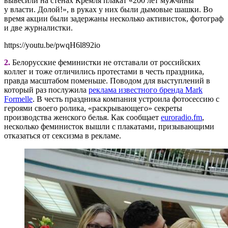
вывесили на стенах Кремля плакат «200 лет мужчины
у власти. Долой!», в руках у них были дымовые шашки. Во
время акции были задержаны несколько активисток, фотограф
и две журналистки.
https://youtu.be/pwqH6l892io
2.
Белорусские феминистки не отставали от российских
коллег и тоже отличились протестами в честь праздника,
правда масштабом поменьше. Поводом для выступлений в
который раз послужила
реклама известного бренда Mark
Formelle
. В честь праздника компания устроила фотосессию с
героями своего ролика, «раскрывающего» секреты
производства женского белья. Как сообщает
euroradio.fm
,
несколько феминисток вышли с плакатами, призывающими
отказаться от сексизма в рекламе.