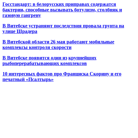
Госстандарт: в белорусских приправах содержатся
бактерии, способные вызывать ботулизм, столбняк и
газовую гангрену
В Витебске устраняют последствия провала грунта на
улице Шрадера
В Витебской области 26 мая работают мобильные
комплексы контроля скорости
В Витебске появится один из
крупнейших
рыбоперерабатывающих комплексов
10 интересных фактов про Франциска Скорину и его
печатный «Псалтырь»