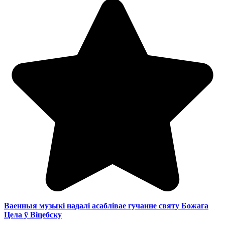
Ваенныя музыкі надалі асаблівае гучанне святу Божага
Цела ў Віцебску