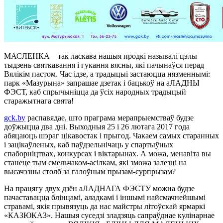
МАСЛЕНКА – так ласкава нашыя продкі называлі цэлы
тыдзень святкавання і гукання вясны, які пачынаўся перад
Вялікім пастом. Час ідзе, а традыцыі застаюцца нязменнымі:
парк «Мазурына» запрашае дзетак і бацькоў на аЛАДНЫ
ФЭСТ, каб спрычыніцца да ўсіх народных традыцый
старажытнага свята!
gck.by
распавядае, што праграма мерапрыемстваў будзе
доўжыцца два дні. Выходныя 25 і 26 лютага 2017 года
абяцаюць шэраг цікавостак і прыгод. Чакаем самых старанных
і зацікаўленых, каб паўдзельнічаць у спартыўных
спаборніцтвах, конкурсах і віктарынах. А можа, менавіта вы
станеце тым смельчаком-асілкам, які зможа залезці на
высачэзны столб за галоўным прызам-сурпрызам?
На працягу двух дзён аЛАДНАГА ФЭСТУ можна будзе
пачаставацца блінцамі, аладкамі і іншымі найсмачнейшымі
стравамі, якія прывязуць да нас майстры літоўскай ярмаркі
«КАЗЮКАЗ». Нашыя суседзі зладзяць сапраўднае кулінарнае