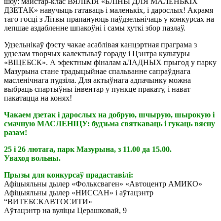
шоу: майстар-клас ВЯЛІКІЯ «БЛІНЫ ДЛЯ МАЛЕНЬКІХ
ДЗЕТАК» навучыць гатаваць і маленькіх, і дарослых! Акрамя
таго госці з Літвы прапануюць паўдзельнічаць у конкурсах на
лепшае аздабленне шпакоўні і самы хуткі збор пазлаў.
Удзельнікаў фэсту чакае асаблівая канцэртная праграма з
удзелам творчых калектываў гораду і Цэнтра культуры
«ВІЦЕБСК». А эфектным фіналам аЛАДНЫХ прыгод у парку
Мазурына стане традыцыйнае спальванне сапраўднага
масленічнага пудзіла. Для актыўнага адпачынку можна
выбраць спартыўны інвентар у пункце пракату, і нават
пакатацца на конях!
Чакаем дзетак і дарослых на добрую, шчырую, шырокую і
смачную МАСЛЕНІЦУ: будзьма святкаваць і гукаць вясну
разам!
25 і 26 лютага, парк Мазурына, з 11.00 да 15.00.
Уваход вольны.
Прызы для конкурсаў прадаставілі:
Афіцыяльны дылер «Фольксваген» «Автоцентр АМИКО»
Афіцыяльны дылер «НИССАН» і аўтацэнтр
“ВИТЕБСКАВТОСИТИ»
Аўтацэнтр на вуліцы Церашковай, 9