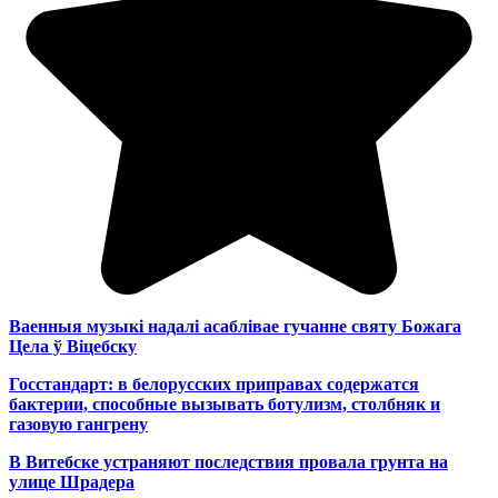
Ваенныя музыкі надалі асаблівае гучанне святу Божага
Цела ў Віцебску
Госстандарт: в белорусских приправах содержатся
бактерии, способные вызывать ботулизм, столбняк и
газовую гангрену
В Витебске устраняют последствия провала грунта на
улице Шрадера