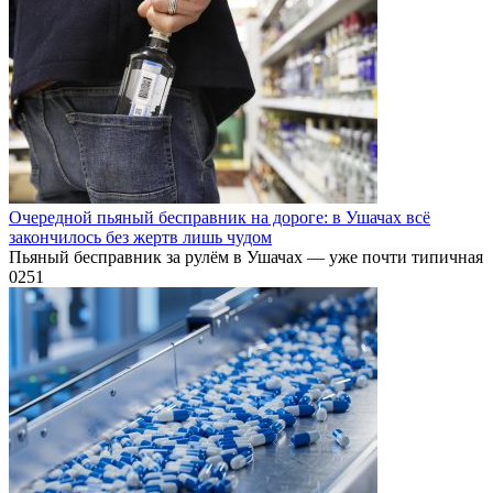
Очередной пьяный бесправник на дороге: в Ушачах всё
закончилось без жертв лишь чудом
Пьяный бесправник за рулём в Ушачах — уже почти типичная
0
251