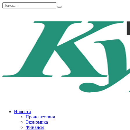
Перейти
Search
к
for:
содержанию
Новости
Происшествия
Экономика
Финансы