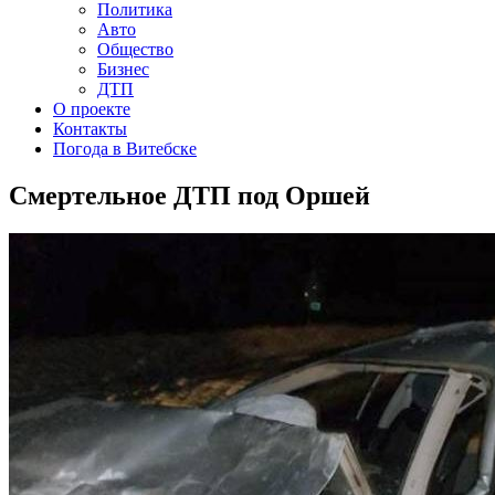
Политика
Авто
Общество
Бизнес
ДТП
О проекте
Контакты
Погода в Витебске
Смертельное ДТП под Оршей