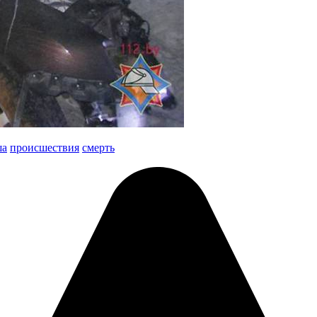
ша
происшествия
смерть