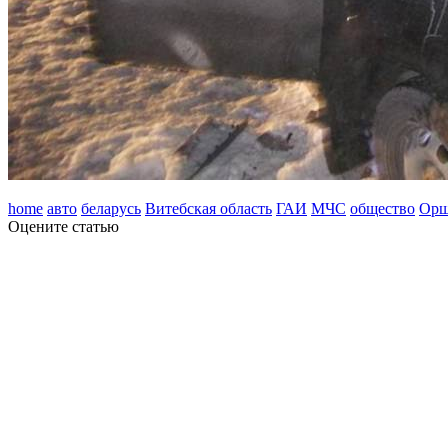
home
авто
беларусь
Витебская область
ГАИ
МЧС
общество
Ор
Оцените статью