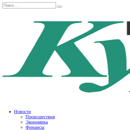
Перейти
Search
к
for:
содержанию
Новости
Происшествия
Экономика
Финансы