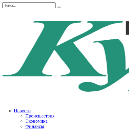
Перейти
Search
к
for:
содержанию
Новости
Происшествия
Экономика
Финансы