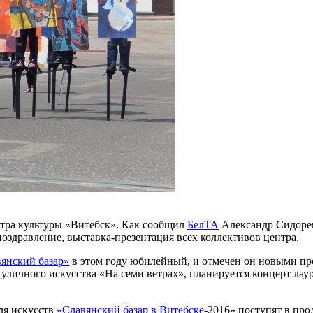
нтра культуры «Витебск». Как сообщил
БелТА
Александр Сидорен
поздравление, выставка-презентация всех коллективов центра.
янский базар»
в этом году юбилейный, и отмечен он новыми пр
 уличного искусства «На семи ветрах», планируется концерт л
ля искусств
«Славянский базар в Витебске
-2016» поступят в про