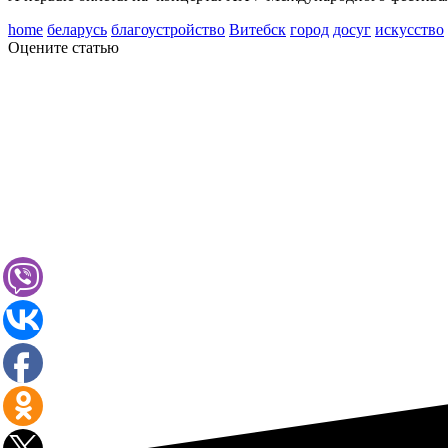
home
беларусь
благоустройство
Витебск
город
досуг
искусство
Оцените статью