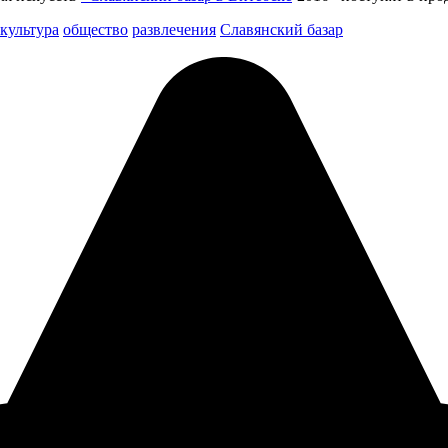
культура
общество
развлечения
Славянский базар