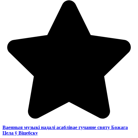
Ваенныя музыкі надалі асаблівае гучанне святу Божага
Цела ў Віцебску