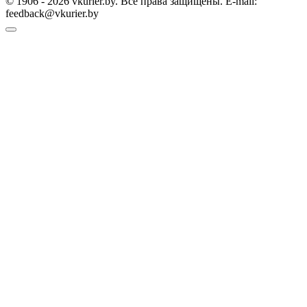
© 1906 - 2026 vkurier.by. Все права защищены. E-mail:
feedback@vkurier.by