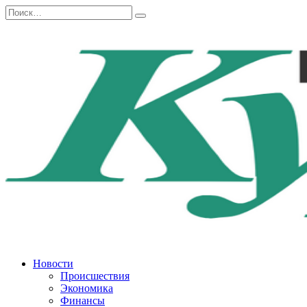
Перейти
Search
к
for:
содержанию
Новости
Происшествия
Экономика
Финансы