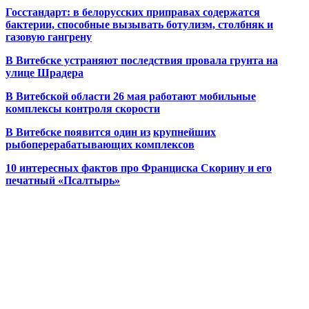
Госстандарт: в белорусских приправах содержатся
бактерии, способные вызывать ботулизм, столбняк и
газовую гангрену
В Витебске устраняют последствия провала грунта на
улице Шрадера
В Витебской области 26 мая работают мобильные
комплексы контроля скорости
В Витебске появится один из
крупнейших
рыбоперерабатывающих комплексов
10 интересных фактов про Франциска Скорину и его
печатный «Псалтырь»