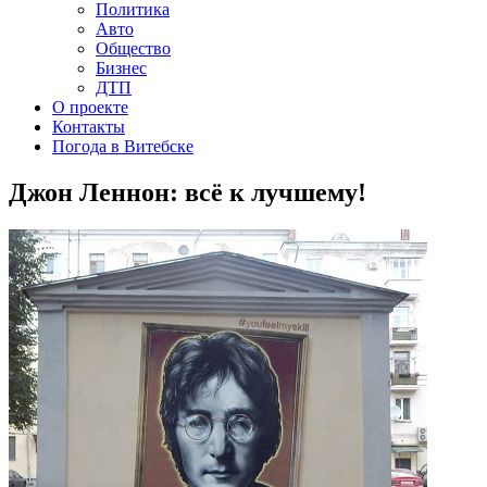
Политика
Авто
Общество
Бизнес
ДТП
О проекте
Контакты
Погода в Витебске
Джон Леннон: всё к лучшему!