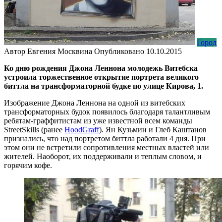
Город
Автор
Евгения Москвина
Опубликовано
10.10.2015
Ко дню рождения Джона Леннона молодежь Витебска
устроила торжественное открытие портрета великого
биттла на трансформаторной будке по улице Кирова, 1.
Изображение Джона Леннона на одной из витебских
трансформаторных будок появилось благодаря талантливым
ребятам-граффитистам из уже известной всем команды
StreetSkills (ранее
НооdGraff
). Ян Кузьмин и Глеб Каштанов
признались, что над портретом биттла работали 4 дня. При
этом они не встретили сопротивления местных властей или
жителей. Наоборот, их поддерживали и теплым словом, и
горячим кофе.