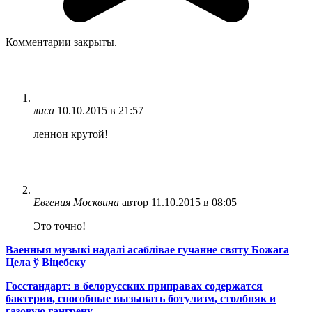
Комментарии закрыты.
лиса
10.10.2015 в 21:57
леннон крутой!
Евгения Москвина
автор
11.10.2015 в 08:05
Это точно!
Ваенныя музыкі надалі асаблівае гучанне святу Божага
Цела ў Віцебску
Госстандарт: в белорусских приправах содержатся
бактерии, способные вызывать ботулизм, столбняк и
газовую гангрену