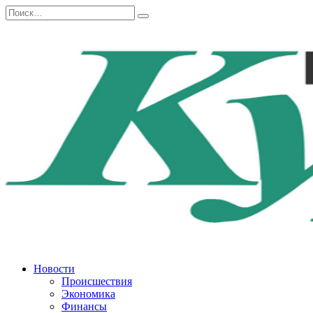
Перейти
Search
к
for:
содержанию
Новости
Происшествия
Экономика
Финансы