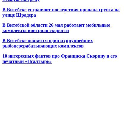
В Витебске устраняют последствия провала грунта на
улице Шрадера
В Витебской области 26 мая работают мобильные
комплексы контроля скорости
В Витебске появится один из
крупнейших
рыбоперерабатывающих комплексов
10 интересных фактов про Франциска Скорину и его
печатный «Псалтырь»