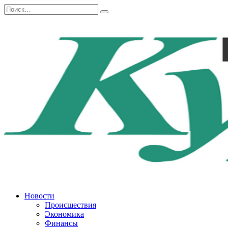
Перейти
Search
к
for:
содержанию
Новости
Происшествия
Экономика
Финансы