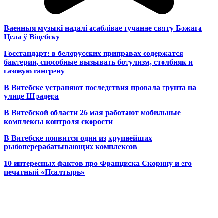
Ваенныя музыкі надалі асаблівае гучанне святу Божага
Цела ў Віцебску
Госстандарт: в белорусских приправах содержатся
бактерии, способные вызывать ботулизм, столбняк и
газовую гангрену
В Витебске устраняют последствия провала грунта на
улице Шрадера
В Витебской области 26 мая работают мобильные
комплексы контроля скорости
В Витебске появится один из
крупнейших
рыбоперерабатывающих комплексов
10 интересных фактов про Франциска Скорину и его
печатный «Псалтырь»