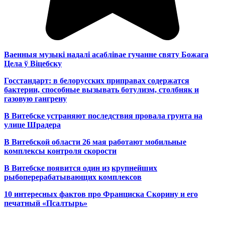
Ваенныя музыкі надалі асаблівае гучанне святу Божага
Цела ў Віцебску
Госстандарт: в белорусских приправах содержатся
бактерии, способные вызывать ботулизм, столбняк и
газовую гангрену
В Витебске устраняют последствия провала грунта на
улице Шрадера
В Витебской области 26 мая работают мобильные
комплексы контроля скорости
В Витебске появится один из
крупнейших
рыбоперерабатывающих комплексов
10 интересных фактов про Франциска Скорину и его
печатный «Псалтырь»