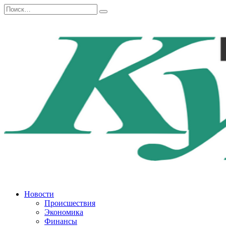
Перейти
Search
к
for:
содержанию
Новости
Происшествия
Экономика
Финансы