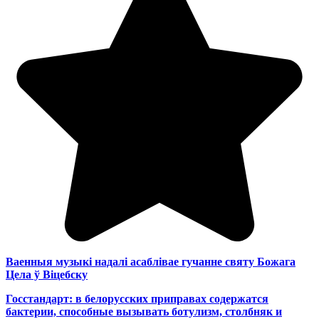
Ваенныя музыкі надалі асаблівае гучанне святу Божага
Цела ў Віцебску
Госстандарт: в белорусских приправах содержатся
бактерии, способные вызывать ботулизм, столбняк и