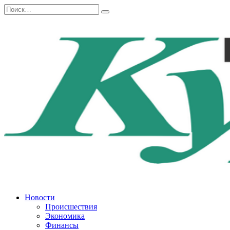
Перейти
Search
к
for:
содержанию
Новости
Происшествия
Экономика
Финансы