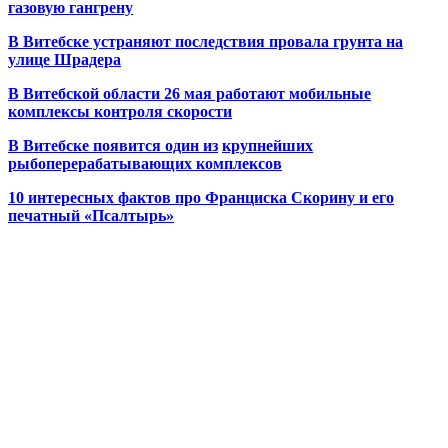
газовую гангрену
В Витебске устраняют последствия провала грунта на
улице Шрадера
В Витебской области 26 мая работают мобильные
комплексы контроля скорости
В Витебске появится один из
крупнейших
рыбоперерабатывающих комплексов
10 интересных фактов про Франциска Скорину и его
печатный «Псалтырь»