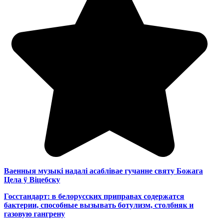
Ваенныя музыкі надалі асаблівае гучанне святу Божага
Цела ў Віцебску
Госстандарт: в белорусских приправах содержатся
бактерии, способные вызывать ботулизм, столбняк и
газовую гангрену