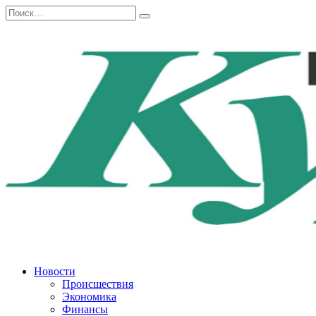
Перейти
Search
к
for:
содержанию
Новости
Происшествия
Экономика
Финансы