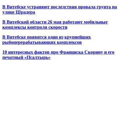
В Витебске устраняют последствия провала грунта на
улице Шрадера
В Витебской области 26 мая работают мобильные
комплексы контроля скорости
В Витебске появится один из
крупнейших
рыбоперерабатывающих комплексов
10 интересных фактов про Франциска Скорину и его
печатный «Псалтырь»