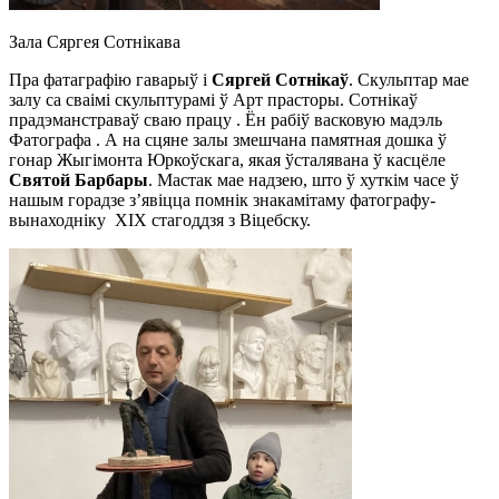
Зала Сяргея Сотнікава
Пра фатаграфію гаварыў і
Сяргей Сотнікаў
. Скульптар мае
залу са сваімі скульптурамі ў Арт прасторы. Сотнікаў
прадэманстраваў сваю працу . Ён рабіў васковую мадэль
Фатографа . А на сцяне залы змешчана памятная дошка ў
гонар Жыгімонта Юркоўскага, якая ўсталявана ў касцёле
Святой Барбары
. Мастак мае надзею, што ў хуткім часе ў
нашым горадзе з’явіцца помнік знакамітаму фатографу-
вынаходніку XIX стагоддзя з Віцебску.