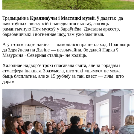
Традыцыйна
Краязнаўчы і Мастацкі музей,
ў дадатак да
змястоўных экскурсій і наведвання выстаў, ладзяць
рамантычную Ноч музеяў у Здраўнёва. Джазавы аркестр,
барабаншчыкі і вогненнае шоу, там ужо звычныя.
А ў гэтым годзе навіна — дамовіліся пра цеплаход. Праплыць
да Здраўнева па Дзвіне — незвычайна, бо далей Парка ў
Мазурына «Северная сталіца» не ходзіць.
Халоднае надвор’е трохі спасавала свята, але за горадам і
атмасфера інакшая. Зразумела, што такі «цымус» не можа
быць бясплатны, але ж 15 рублёў за такі квест — лічы, што
дарам.