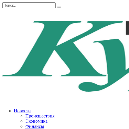
Перейти
Search
к
for:
содержанию
Новости
Происшествия
Экономика
Финансы