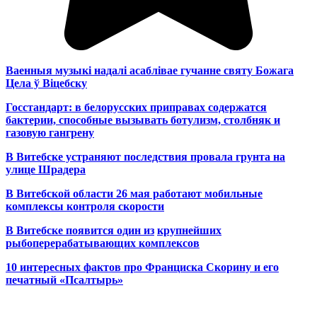
Ваенныя музыкі надалі асаблівае гучанне святу Божага
Цела ў Віцебску
Госстандарт: в белорусских приправах содержатся
бактерии, способные вызывать ботулизм, столбняк и
газовую гангрену
В Витебске устраняют последствия провала грунта на
улице Шрадера
В Витебской области 26 мая работают мобильные
комплексы контроля скорости
В Витебске появится один из
крупнейших
рыбоперерабатывающих комплексов
10 интересных фактов про Франциска Скорину и его
печатный «Псалтырь»