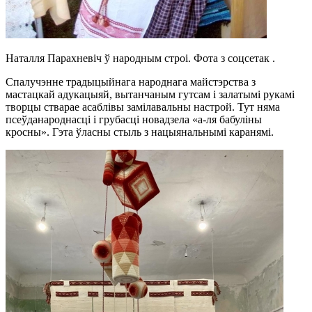
Наталля Парахневіч ў народным строі. Фота з соцсетак .
Спалучэнне традыцыйнага народнага майстэрства з
мастацкай адукацыяй, вытанчаным гутсам і залатымі рукамі
творцы стварае асаблівы замілавальны настрой. Тут няма
псеўданароднасці і грубасці новадзела «а-ля бабуліны
кросны». Гэта ўласны стыль з нацыянальнымі каранямі.