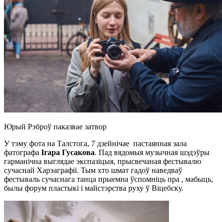
Юрый Рэброў паказвае затвор
У тэму фота на Талстога, 7 дзейнічае пастаянная зала
фатографа
Ігара Гусакова
. Пад вядомыя музычная шэдэўры
гарманічна выглядае экспазіцыя, прысвечаная фестывалю
сучаснай Харэаграфіі. Тым хто шмат гадоў наведваў
фестываль сучаснага танца прыемна ўспомніць пра , мабыць,
былы форум пластыкі і майстэрства руху ў Віцебску.