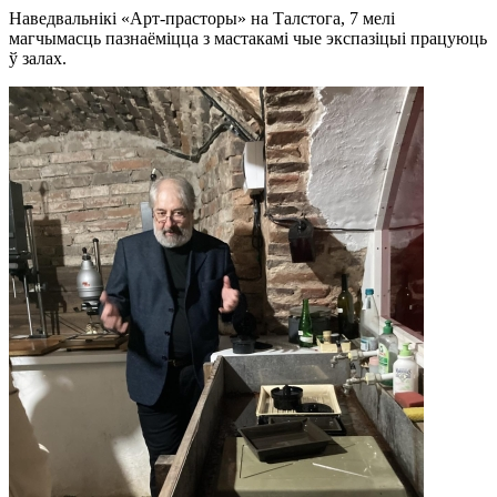
Наведвальнікі «Арт-прасторы» на Талстога, 7 мелі
магчымасць пазнаёміцца з мастакамі чые экспазіцыі працуюць
ў залах.