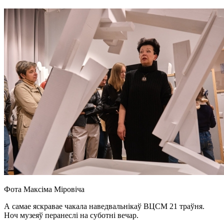
Фота Максіма Міровіча
А самае яскравае чакала наведвальнікаў ВЦСМ 21 траўня.
Ноч музеяў перанеслі на суботні вечар.