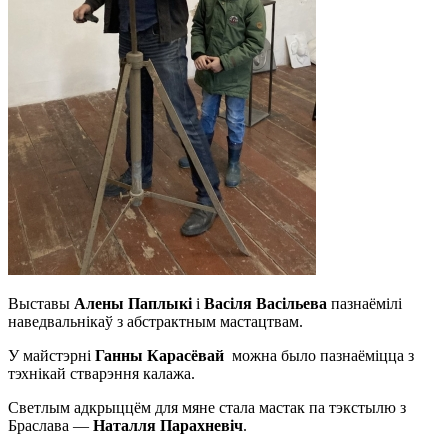
Выставы
Алены Паплыкі
і
Васіля Васільева
пазнаёмілі
наведвальнікаў з абстрактным мастацтвам.
У майстэрні
Ганны Карасёвай
можна было пазнаёміцца з
тэхнікай стварэння калажа.
Светлым адкрыццём для мяне стала мастак па тэкстылю з
Браслава —
Наталля Парахневіч
.