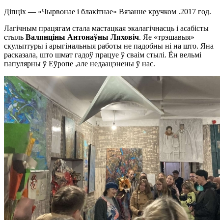
Діпціх — «Чырвонае і блакітнае» Вязанне кручком .2017 год.
Лагічным працягам стала мастацкая экалагічнасць і асабісты
стыль
Валянціны Антонаўны Ляховіч
. Яе «трэшавыя»
скульптуры і арыгінальныя работы не падобны ні на што. Яна
расказала, што шмат гадоў працуе ў сваім стылі. Ён вельмі
папулярны ў Еўропе ,але недаацэнены ў нас.