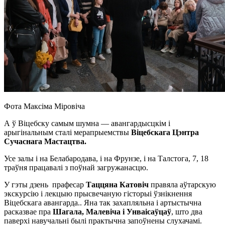
Фота Максіма Міровіча
А ў Віцебску самым шумна — авангардысцкім і
арыгінальным сталі мерапрыемствы
Віцебскага Цэнтра
Сучаснага Мастацтва.
Усе залы і на Белабародава, і на Фрунзе, і на Талстога, 7, 18
траўня працавалі з поўнай загружанасцю.
У гэты дзень прафесар
Таццяна Катовіч
правяла аўтарскую
экскурсію і лекцыю прысвечаную гісторыі ўзнікнення
Віцебскага авангарда.. Яна так захапляльна і артыстычна
расказвае пра
Шагала, Малевіча і Унваісаўцаў
, што два
паверхі навучальні былі практычна запоўнены слухачамі.