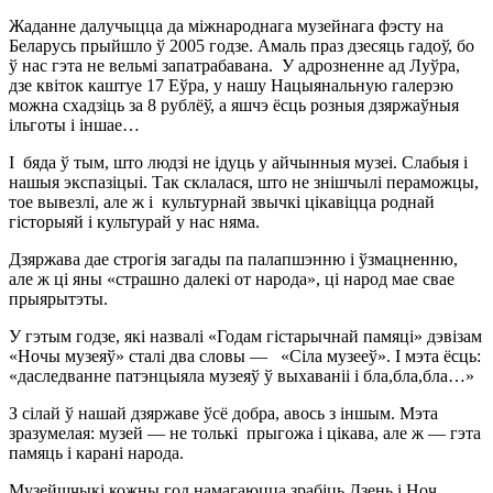
Жаданне далучыцца да міжнароднага музейнага фэсту на
Беларусь прыйшло ў 2005 годзе. Амаль праз дзесяць гадоў, бо
ў нас гэта не вельмі запатрабавана. У адрозненне ад Луўра,
дзе квіток каштуе 17 Еўра, у нашу Нацыянальную галерэю
можна схадзіць за 8 рублёў, а яшчэ ёсць розныя дзяржаўныя
ільготы і іншае…
І бяда ў тым, што людзі не ідуць у айчынныя музеі. Слабыя і
нашыя экспазіцыі. Так склалася, што не знішчылі пераможцы,
тое вывезлі, але ж і культурнай звычкі цікавіцца роднай
гісторыяй і культурай у нас няма.
Дзяржава дае строгія загады па палапшэнню і ўзмацненню,
але ж ці яны «страшно далекі от народа», ці народ мае свае
прыярытэты.
У гэтым годзе, які назвалі «Годам гістарычнай памяці» дэвізам
«Ночы музеяў» сталі два словы — «Сіла музееў». І мэта ёсць:
«даследванне патэнцыяла музеяў ў выхаваніі і бла,бла,бла…»
З сілай ў нашай дзяржаве ўсё добра, авось з іншым. Мэта
зразумелая: музей — не толькі прыгожа і цікава, але ж — гэта
памяць і карані народа.
Музейшчыкі кожны год намагаюцца зрабіць Дзень і Ноч