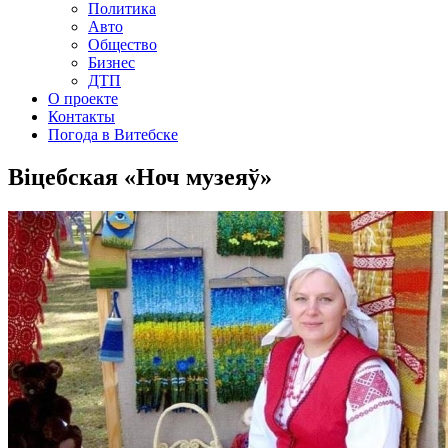
Политика
Авто
Общество
Бизнес
ДТП
О проекте
Контакты
Погода в Витебске
Віцебская «Ноч музеяў»