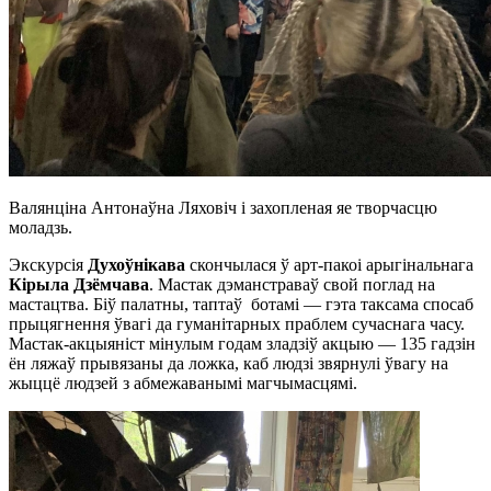
Валянціна Антонаўна Ляховіч і захопленая яе творчасцю
моладзь.
Экскурсія
Духоўнікава
скончылася ў арт-пакоі арыгінальнага
Кірыла Дзёмчава
. Мастак дэманстраваў свой поглад на
мастацтва. Біў палатны, таптаў ботамі — гэта таксама спосаб
прыцягнення ўвагі да гуманітарных праблем сучаснага часу.
Мастак-акцыяніст мінулым годам зладзіў акцыю — 135 гадзін
ён ляжаў прывязаны да ложка, каб людзі звярнулі ўвагу на
жыццё людзей з абмежаванымі магчымасцямі.