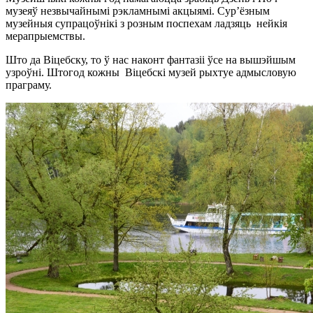
музеяў незвычайнымі рэкламнымі акцыямі. Сур’ёзным
музейныя супрацоўнікі з розным поспехам ладзяць нейкія
мерапрыемствы.
Што да Віцебску, то ў нас наконт фантазіі ўсе на вышэйшым
узроўні. Штогод кожны Віцебскі музей рыхтуе адмысловую
праграму.