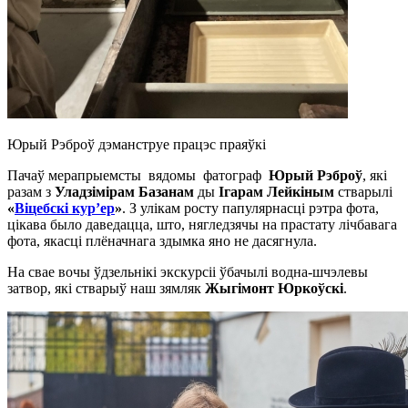
Юрый Рэброў дэманструе працэс праяўкі
Пачаў мерапрыемсты вядомы фатограф
Юрый Рэброў
, які
разам з
Уладзімірам Базанам
ды
Ігарам Лейкіным
стварылі
«
Віцебскі кур’ер
»
. З улікам росту папулярнасці рэтра фота,
цікава было даведацца, што, нягледзячы на прастату лічбавага
фота, якасці плёначнага здымка яно не дасягнула.
На свае вочы ўдзельнікі экскурсіі ўбачылі водна-шчэлевы
затвор, які стварыў наш зямляк
Жыгімонт Юркоўскі
.