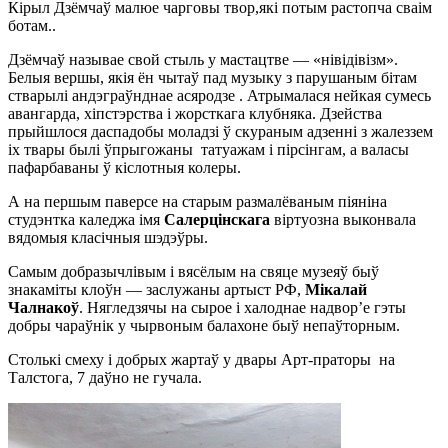
Кірыл Дзёмчаў малюе чарговы твор,які потым растопча сваім
ботам..
Дзёмчаў называе свой стыль у мастацтве — «нівідівізм».
Белыя вершы, якія ён чытаў пад музыку з парушаным бітам
стварылі андэграўнднае асяродзе . Атрымалася нейкая сумесь
авангарда, хіпстэрства і жорсткага клубняка. Дзейства
прыйшлося даспадобы моладзі ў скураным адзенні з жалеззем
іх твары былі ўпрыгожаны татуажам і пірсінгам, а валасы
пафарбаваны ў кіслотныя колеры.
А на першым паверсе на старым размалёваным піяніна
студэнтка каледжа імя
Салерцінскага
віртуозна выконвала
вядомыя класічныя шэдэўры.
Самым добразычлівым і вясёлым на свяце музеяў быў
знакаміты клоўн — заслужаны артыст РФ,
Мікалай
Чалнакоў
. Нягледзячы на сырое і халоднае надвор’е гэты
добры чараўнік у чырвоным балахоне быў непаўторным.
Столькі смеху і добрых жартаў у двары Арт-праторы на
Талстога, 7 даўно не гучала.