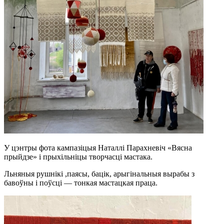
У цэнтры фота кампазіцыя Наталлі Парахневіч «Вясна
прыйдзе» і прыхільніцы творчасці мастака.
Льняныя рушнікі ,паясы, бацік, арыгінальныя вырабы з
бавоўны і поўсці — тонкая мастацкая праца.