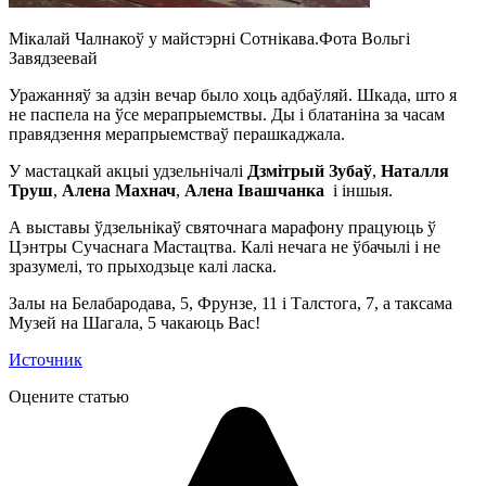
Мікалай Чалнакоў у майстэрні Сотнікава.Фота Вольгі
Завядзеевай
Уражанняў за адзін вечар было хоць адбаўляй. Шкада, што я
не паспела на ўсе мерапрыемствы. Ды і блатаніна за часам
правядзення мерапрыемстваў перашкаджала.
У мастацкай акцыі удзельнічалі
Дзмітрый Зубаў
,
Наталля
Труш
,
Алена Махнач
,
Алена Івашчанка
і іншыя.
А выставы ўдзельнікаў святочнага марафону працуюць ў
Цэнтры Сучаснага Мастацтва. Калі нечага не ўбачылі і не
зразумелі, то прыходзьце калі ласка.
Залы на Белабародава, 5, Фрунзе, 11 і Талстога, 7, а таксама
Музей на Шагала, 5 чакаюць Вас!
Источник
Оцените статью