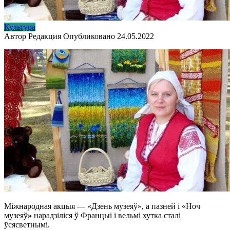
Культура
Автор
Редакция
Опубликовано
24.05.2022
Міжнародная акцыя — «Дзень музеяў», а пазней і «Ноч
музеяў
»
нарадзіліся ў Францыі і вельмі хутка сталі
ўсясветнымі.