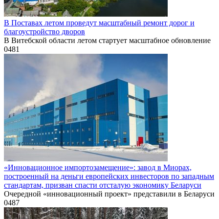
В Поставах летом проведут масштабный ремонт дорог и
благоустройство дворов
В Витебской области летом стартует масштабное обновление
0
481
«Инновационное импортозамещение»: завод в Миорах,
построенный на деньги европейских инвесторов по западным
стандартам, призван спасти отсталую экономику Беларуси
Очередной «инновационный проект» представили в Беларуси
0
487