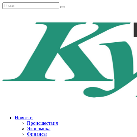
Перейти
Search
к
for:
содержанию
Новости
Происшествия
Экономика
Финансы