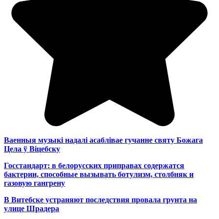
Ваенныя музыкі надалі асаблівае гучанне святу Божага
Цела ў Віцебску
Госстандарт: в белорусских приправах содержатся
бактерии, способные вызывать ботулизм, столбняк и
газовую гангрену
В Витебске устраняют последствия провала грунта на
улице Шрадера