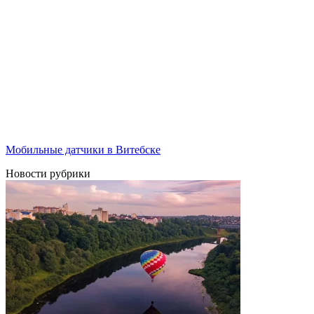
Мобильные датчики в Витебске
Новости рубрики