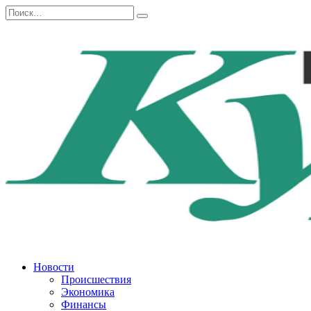
Перейти
Search
к
for:
содержанию
Новости
Происшествия
Экономика
Финансы