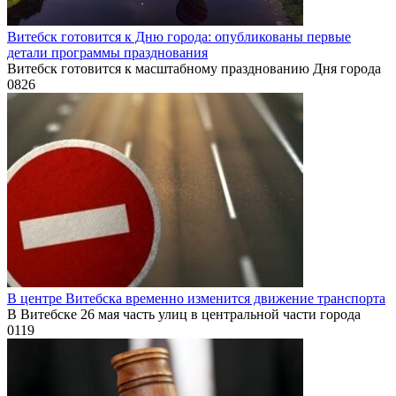
Витебск готовится к Дню города: опубликованы первые
детали программы празднования
Витебск готовится к масштабному празднованию Дня города
0
826
В центре Витебска временно изменится движение транспорта
В Витебске 26 мая часть улиц в центральной части города
0
119