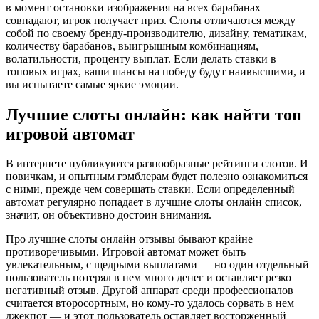
в момент остановки изображения на всех барабанах
совпадают, игрок получает приз. Слоты отличаются между
собой по своему бренду-производителю, дизайну, тематикам,
количеству барабанов, выигрышным комбинациям,
волатильности, проценту выплат. Если делать ставки в
топовых играх, ваши шансы на победу будут наивысшими, и
вы испытаете самые яркие эмоции.
Лучшие слоты онлайн: как найти топ
игровой автомат
В интернете публикуются разнообразные рейтинги слотов. И
новичкам, и опытным гэмблерам будет полезно ознакомиться
с ними, прежде чем совершать ставки. Если определенный
автомат регулярно попадает в лучшие слоты онлайн список,
значит, он объективно достоин внимания.
Про лучшие слоты онлайн отзывы бывают крайне
противоречивыми. Игровой автомат может быть
увлекательным, с щедрыми выплатами — но один отдельный
пользователь потерял в нем много денег и оставляет резко
негативный отзыв. Другой аппарат среди профессионалов
считается второсортным, но кому-то удалось сорвать в нем
джекпот — и этот пользователь оставляет восторженный