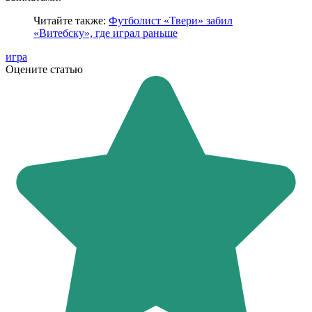
Читайте также:
Футболист «Твери» забил
«Витебску», где играл раньше
игра
Оцените статью