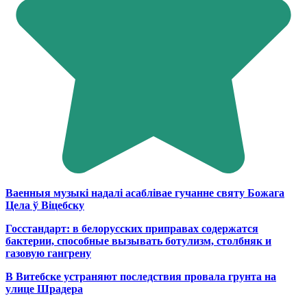
Ваенныя музыкі надалі асаблівае гучанне святу Божага
Цела ў Віцебску
Госстандарт: в белорусских приправах содержатся
бактерии, способные вызывать ботулизм, столбняк и
газовую гангрену
В Витебске устраняют последствия провала грунта на
улице Шрадера