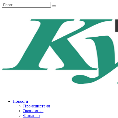
Перейти
Search
к
for:
содержанию
Новости
Происшествия
Экономика
Финансы