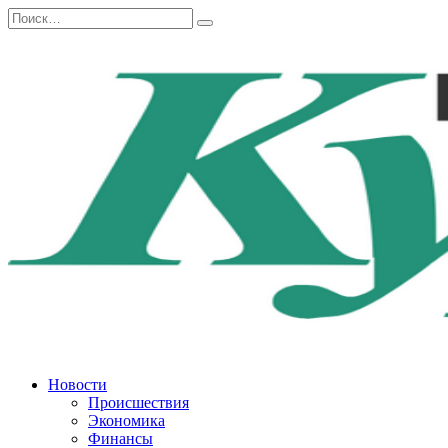
Перейти
Search
к
for:
содержанию
Новости
Происшествия
Экономика
Финансы