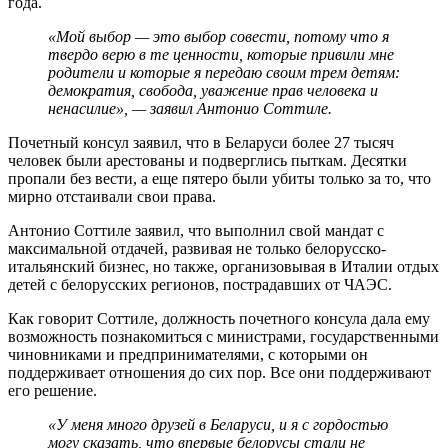
года.
«Мой выбор — это выбор совести, потому что я
твердо верю в те ценности, которые привили мне
родители и которые я передаю своим трем детям:
демократия, свобода, уважение прав человека и
ненасилие», — заявил Антонио Соттиле.
Почетный консул заявил, что в Беларуси более 27 тысяч
человек были арестованы и подверглись пыткам. Десятки
пропали без вести, а еще пятеро были убиты только за то, что
мирно отстаивали свои права.
Антонио Соттиле заявил, что выполнил свой мандат с
максимальной отдачей, развивая не только белорусско-
итальянский бизнес, но также, организовывая в Италии отдых
детей с белорусских регионов, пострадавших от ЧАЭС.
Как говорит Соттиле, должность почетного консула дала ему
возможность познакомиться с министрами, государственными
чиновниками и предпринимателями, с которыми он
поддерживает отношения до сих пор. Все они поддерживают
его решение.
«У меня много друзей в Беларуси, и я с гордостью
могу сказать, что впервые белорусы стали не