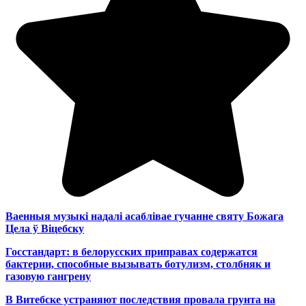
Ваенныя музыкі надалі асаблівае гучанне святу Божага
Цела ў Віцебску
Госстандарт: в белорусских приправах содержатся
бактерии, способные вызывать ботулизм, столбняк и
газовую гангрену
В Витебске устраняют последствия провала грунта на