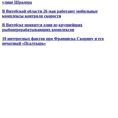
улице Шрадера
В Витебской области 26 мая работают мобильные
комплексы контроля скорости
В Витебске появится один из
крупнейших
рыбоперерабатывающих комплексов
10 интересных фактов про Франциска Скорину и его
печатный «Псалтырь»