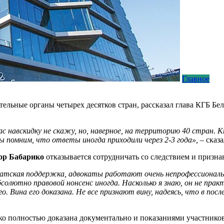
Главное
ельные органы четырех десятков стран, рассказал глава КГБ Бе
с навскидку не скажу, но, наверное, на территорию 40 стран. К
помним, что ответы иногда приходили через 2-3 года»,
– сказа
ор Бабарико
отказывается сотрудничать со следствием и призна
вокатская поддержка, адвокаты работают очень непрофессиональ
олютно правовой нонсенс иногда. Насколько я знаю, он не практ
. Вина его доказана. Не все признают вину, надеясь, что в по
рико полностью доказана документально и показаниями участнико