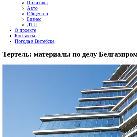
Политика
Авто
Общество
Бизнес
ДТП
О проекте
Контакты
Погода в Витебске
Тертель: материалы по делу Белгазпро