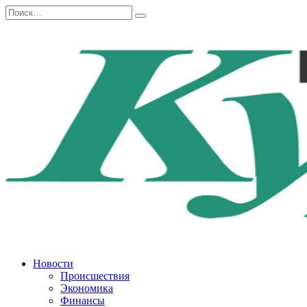
Перейти
Search
к
for:
содержанию
Новости
Происшествия
Экономика
Финансы