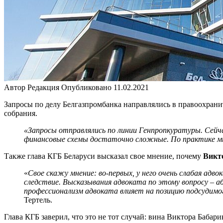
Автор
Редакция
Опубликовано
11.02.2021
Запросы по делу Белгазпромбанка направлялись в правоохранит
собрания.
«Запросы отправлялись по линии Генпропкуратуры. Сейча
финансовые схемы достаточно сложные. По практике мы 
Также глава КГБ Беларуси высказал свое мнение, почему
Викт
«
Свое скажу мнение: во-первых, у него очень слабая ад
следствие. Высказывания адвоката по этому вопросу – абс
профессионализм адвоката влияет на позицию подсудимого
Тертель.
Глава КГБ заверил, что это не тот случай: вина Виктора Баба