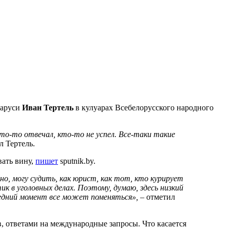
ларуси
Иван Тертель
в кулуарах Всебелорусского народного
то-то отвечал, кто-то не успел. Все-таки такие
л Тертель.
вать вину,
пишет
sputnik.by.
но, могу судить, как юрист, как тот, кто курирует
ик в уголовных делах. Поэтому, думаю, здесь низкий
следний момент все может поменяться»,
– отметил
в, ответами на международные запросы. Что касается