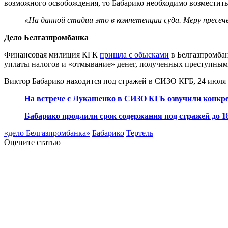
возможного освобождения, то Бабарико необходимо возместить 
«На данной стадии это в компетенции суда. Меру пресече
Дело Белгазпромбанка
Финансовая милиция КГК
пришла с обысками
в Белгазпромбан
уплаты налогов и «отмывание» денег, полученных преступным п
Виктор Бабарико находится под стражей в СИЗО КГБ, 24 июля
На встрече с Лукашенко в СИЗО КГБ озвучили конкр
Бабарико продлили срок содержания под стражей до 1
«дело Белгазпромбанка»
Бабарико
Тертель
Оцените статью