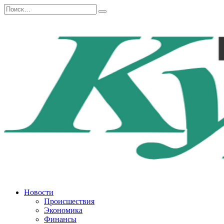
Перейти
Search
к
for:
содержанию
Новости
Происшествия
Экономика
Финансы