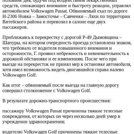
половине дня, будучи под воздействием лекарственных
средств, снижающих внимание и быстроту реакции, управлял
автомобилем Volkswagen Passat. Обвиняемый ехал по дороге
Н-2306 Новка – Замосточье – Савченки – Ляхи по территории
Витебского района и перевозил в салоне еще двух
пассажиров.
Приближаясь к перекрестку с дорогой Р-49 Дымовщина –
Шапуры, на котором очередность проезда установлена знаком,
что требовало от водителя повышенного внимания и
осторожности, Г. проявил небрежность и невнимательность к
дорожной обстановке и ее изменениям. После чего при
выезде на перекресток не принял мер к остановке автомобиля,
хотя имел возможность видеть двигавшийся справа налево
Volkswagen Golf.
Как итог – обвиняемый после выезда на главную дорогу
совершил столкновение с Volkswagen Golf.
В результате дорожно-транспортного происшествия:
пассажиру Volkswagen Passat причинены тяжкие телесные
повреждения, от которых он через несколько дней умер в
учреждении здравоохранения;
водителю Volkswagen Golf причинены тяжкие телесные