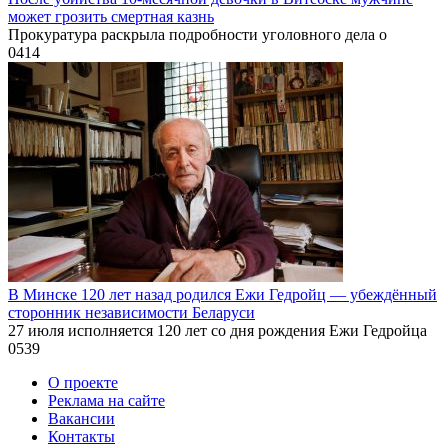
может грозить смертная казнь
Прокуратура раскрыла подробности уголовного дела о
0
414
В Минске 120 лет назад родился Ежи Гедройц — убеждённый
сторонник независимости Беларуси
27 июля исполняется 120 лет со дня рождения Ежи Гедройца
0
539
О проекте
Реклама на сайте
Вакансии
Контакты