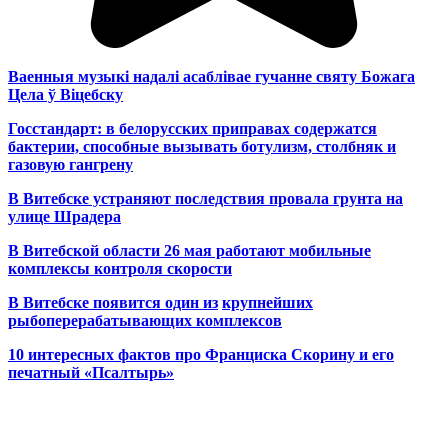
Ваенныя музыкі надалі асаблівае гучанне святу Божага
Цела ў Віцебску
Госстандарт: в белорусских приправах содержатся
бактерии, способные вызывать ботулизм, столбняк и
газовую гангрену
В Витебске устраняют последствия провала грунта на
улице Шрадера
В Витебской области 26 мая работают мобильные
комплексы контроля скорости
В Витебске появится один из
крупнейших
рыбоперерабатывающих комплексов
10 интересных фактов про Франциска Скорину и его
печатный «Псалтырь»