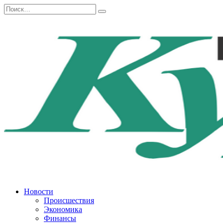
Перейти
Search
к
for:
содержанию
Новости
Происшествия
Экономика
Финансы