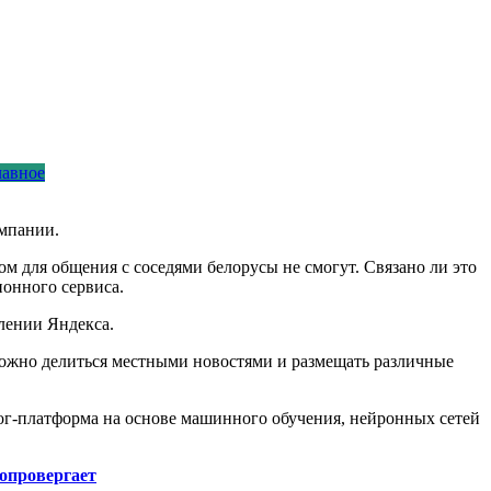
лавное
омпании.
ом для общения с соседями белорусы не смогут. Связано ли это
ионного сервиса.
влении Яндекса.
зможно делиться местными новостями и размещать различные
блог-платформа на основе машинного обучения, нейронных сетей
опровергает