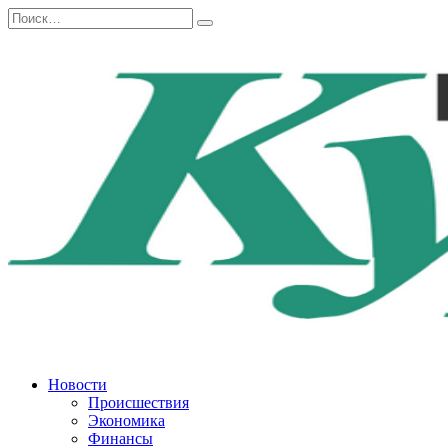
Перейти
Search
к
for:
содержанию
Новости
Происшествия
Экономика
Финансы