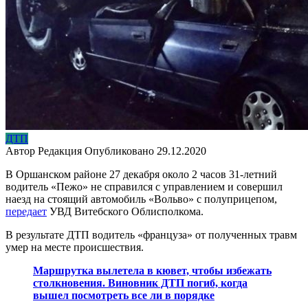
ДТП
Автор
Редакция
Опубликовано
29.12.2020
В Оршанском районе 27 декабря около 2 часов 31-летний
водитель «Пежо» не справился с управлением и совершил
наезд на стоящий автомобиль «Вольво» с полуприцепом,
передает
УВД Витебского Облисполкома.
В результате ДТП водитель «француза» от полученных травм
умер на месте происшествия.
Маршрутка вылетела в кювет, чтобы избежать
столкновения. Виновник ДТП погиб, когда
вышел посмотреть все ли в порядке