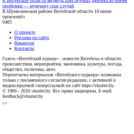
В Витебской области медведь преследовал дачника во время
пробежки — мужчину спас случай
В Шумилинском районе Витебской области 10 июня
произошёл
0
485
О проекте
Реклама на сайте
Вакансии
Контакты
Газета «Витебский курьер» - новости Витебска и области:
происшествия, мероприятия, экономика, культура, погода,
общество, политика, авто.
Перепечатка материалов «Витебского курьера» возможна
только с письменного согласия редакции, с активной и
индексируемой гиперссылкой на сайт https://vkurier.by.
© 1906 - 2026 vkurier.by. Все права защищены. E-mail:
feedback@vkurier.by