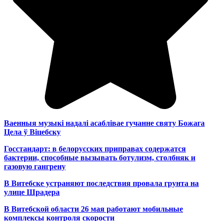
Ваенныя музыкі надалі асаблівае гучанне святу Божага
Цела ў Віцебску
Госстандарт: в белорусских приправах содержатся
бактерии, способные вызывать ботулизм, столбняк и
газовую гангрену
В Витебске устраняют последствия провала грунта на
улице Шрадера
В Витебской области 26 мая работают мобильные
комплексы контроля скорости