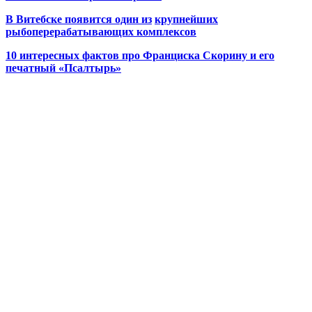
В Витебске появится один из
крупнейших
рыбоперерабатывающих комплексов
10 интересных фактов про Франциска Скорину и его
печатный «Псалтырь»