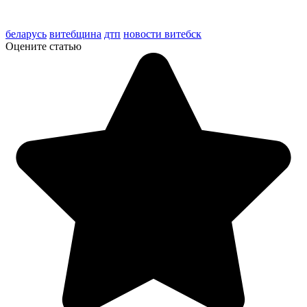
беларусь
витебщина
дтп
новости витебск
Оцените статью