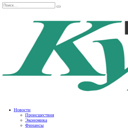
Перейти
Search
к
for:
содержанию
Новости
Происшествия
Экономика
Финансы