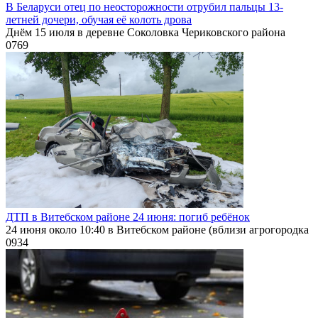
В Беларуси отец по неосторожности отрубил пальцы 13-
летней дочери, обучая её колоть дрова
Днём 15 июля в деревне Соколовка Чериковского района
0
769
ДТП в Витебском районе 24 июня: погиб ребёнок
24 июня около 10:40 в Витебском районе (вблизи агрогородка
0
934