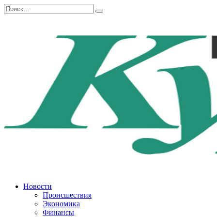
Перейти
Search
к
for:
содержанию
Новости
Происшествия
Экономика
Финансы