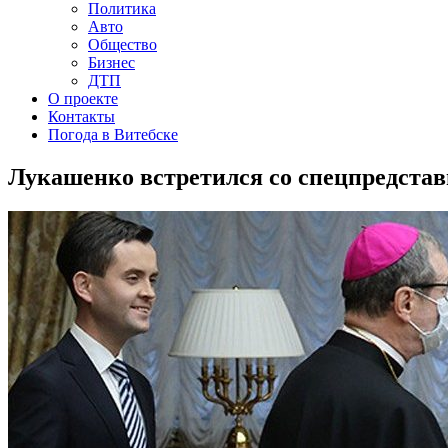
Политика
Авто
Общество
Бизнес
ДТП
О проекте
Контакты
Погода в Витебске
Лукашенко встретился со спецпредста