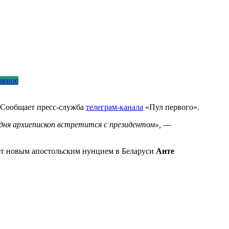
авное
 Сообщает пресс-служба
телеграм-канала
«Пул первого».
дня архиепископ встретится с президентом»,
—
мот новым апостольским нунцием в Беларуси
Анте