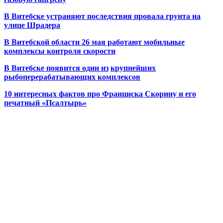
В Витебске устраняют последствия провала грунта на
улице Шрадера
В Витебской области 26 мая работают мобильные
комплексы контроля скорости
В Витебске появится один из
крупнейших
рыбоперерабатывающих комплексов
10 интересных фактов про Франциска Скорину и его
печатный «Псалтырь»