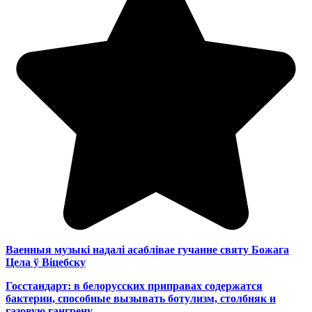
Ваенныя музыкі надалі асаблівае гучанне святу Божага
Цела ў Віцебску
Госстандарт: в белорусских приправах содержатся
бактерии, способные вызывать ботулизм, столбняк и
газовую гангрену