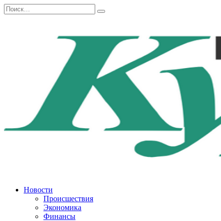
Перейти
Search
к
for:
содержанию
Новости
Происшествия
Экономика
Финансы