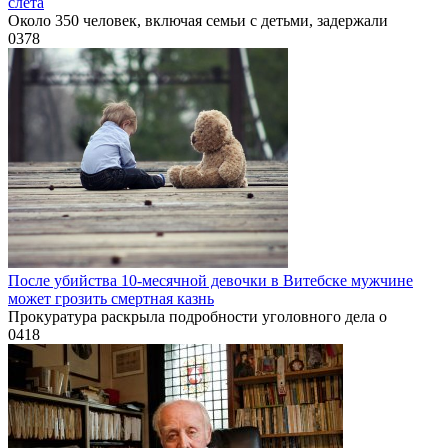
слёта
Около 350 человек, включая семьи с детьми, задержали
0
378
После убийства 10-месячной девочки в Витебске мужчине
может грозить смертная казнь
Прокуратура раскрыла подробности уголовного дела о
0
418