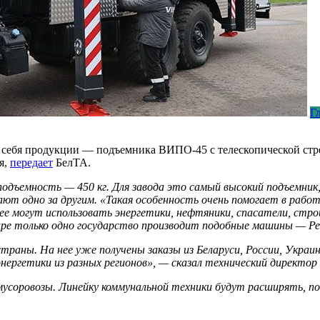
Г
себя продукции — подъемника ВИПО-45 с телескопической стрел
я,
передает
БелТА.
одъемность — 450 кг. Для завода это самый высокий подъемник
ают одно за другим. «Такая особенность очень помогает в раб
, ее могут использовать энергетики, нефтяники, спасатели, ст
ре только одно государство производит подобные машины — Ре
аны. На нее уже получены заказы из Беларуси, России, Украин
энергетики из разных регионов», — сказал технический директор 
мусоровозы. Линейку коммунальной техники будут расширять, п