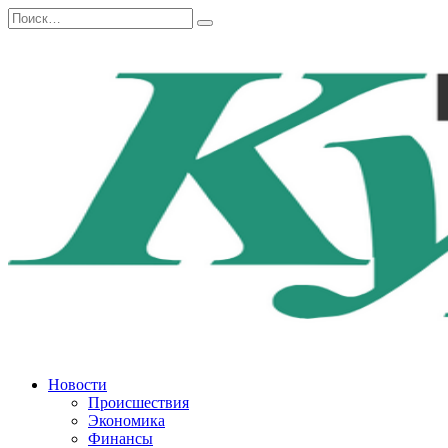
Перейти
Search
к
for:
содержанию
Новости
Происшествия
Экономика
Финансы