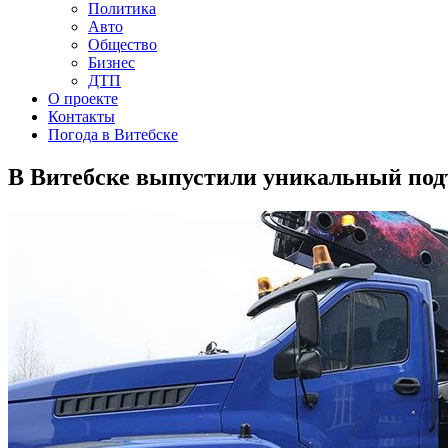
Политика
Авто
Общество
Бизнес
ДТП
О проекте
Контакты
Погода в Витебске
В Витебске выпустили уникальный подъе