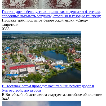
Госстандарт: в белорусских приправах содержатся бактерии,
способные вызывать ботулизм, столбняк и газовую гангрену
Продажу трёх продуктов белорусской марки «Спец»
запретили
0
383
В Поставах летом проведут масштабный ремонт дорог и
благоустройство дворов
В Витебской области летом стартует масштабное обновление
0
445