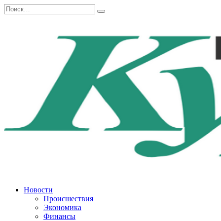
Перейти
Search
к
for:
содержанию
Новости
Происшествия
Экономика
Финансы