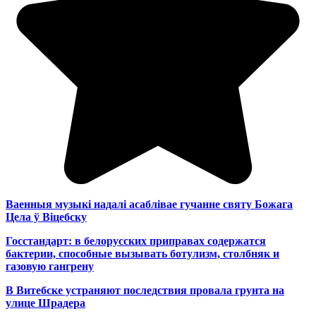
Ваенныя музыкі надалі асаблівае гучанне святу Божага
Цела ў Віцебску
Госстандарт: в белорусских приправах содержатся
бактерии, способные вызывать ботулизм, столбняк и
газовую гангрену
В Витебске устраняют последствия провала грунта на
улице Шрадера