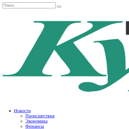
Перейти
Search
к
for:
содержанию
Новости
Происшествия
Экономика
Финансы