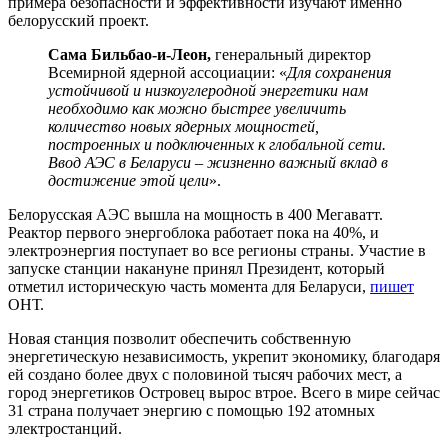
примера безопасности и эффективности изучают именно
белорусский проект.
Сама Бильбао-и-Леон,
генеральный директор
Всемирной ядерной ассоциации: «
Для сохранения
устойчивой и низкоуглеродной энергетики нам
необходимо как можно быстрее увеличить
количество новых ядерных мощностей,
построенных и подключенных к глобальной сети.
Ввод АЭС в Беларуси – жизненно важный вклад в
достижение этой цели
».
Белорусская АЭС вышла на мощность в 400 Мегаватт.
Реактор первого энергоблока работает пока на 40%, и
электроэнергия поступает во все регионы страны. Участие в
запуске станции накануне принял Президент, который
отметил историческую часть момента для Беларуси,
пишет
ОНТ.
Новая станция позволит обеспечить собственную
энергетическую независимость, укрепит экономику, благодаря
ей создано более двух с половиной тысяч рабочих мест, а
город энергетиков Островец вырос втрое. Всего в мире сейчас
31 страна получает энергию с помощью 192 атомных
электростанций.