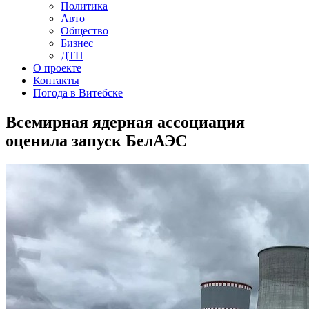
Политика
Авто
Общество
Бизнес
ДТП
О проекте
Контакты
Погода в Витебске
Всемирная ядерная ассоциация
оценила запуск БелАЭС