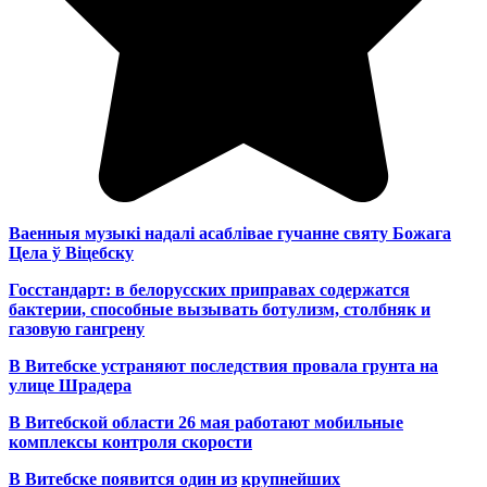
Ваенныя музыкі надалі асаблівае гучанне святу Божага
Цела ў Віцебску
Госстандарт: в белорусских приправах содержатся
бактерии, способные вызывать ботулизм, столбняк и
газовую гангрену
В Витебске устраняют последствия провала грунта на
улице Шрадера
В Витебской области 26 мая работают мобильные
комплексы контроля скорости
В Витебске появится один из
крупнейших