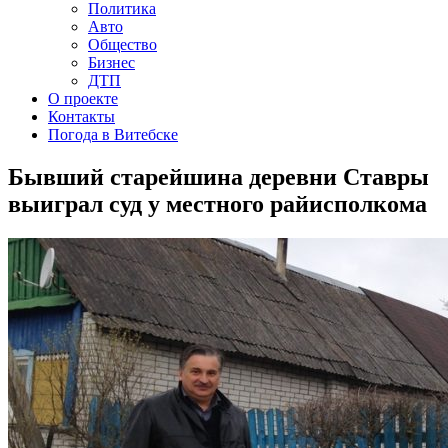
Политика
Авто
Общество
Бизнес
ДТП
О проекте
Контакты
Погода в Витебске
Бывший старейшина деревни Ставры
выиграл суд у местного райисполкома