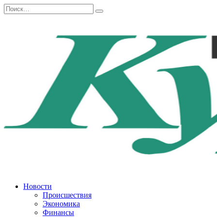
Перейти
Search
к
for:
содержанию
Новости
Происшествия
Экономика
Финансы