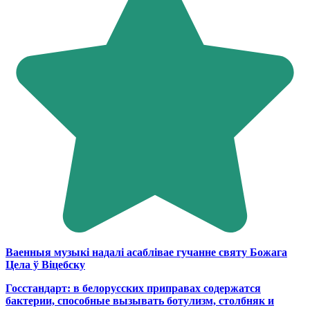
Ваенныя музыкі надалі асаблівае гучанне святу Божага
Цела ў Віцебску
Госстандарт: в белорусских приправах содержатся
бактерии, способные вызывать ботулизм, столбняк и