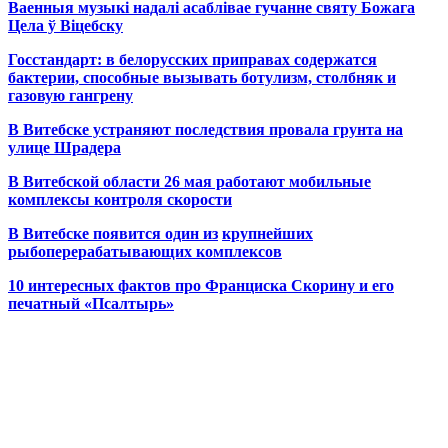
Ваенныя музыкі надалі асаблівае гучанне святу Божага
Цела ў Віцебску
Госстандарт: в белорусских приправах содержатся
бактерии, способные вызывать ботулизм, столбняк и
газовую гангрену
В Витебске устраняют последствия провала грунта на
улице Шрадера
В Витебской области 26 мая работают мобильные
комплексы контроля скорости
В Витебске появится один из
крупнейших
рыбоперерабатывающих комплексов
10 интересных фактов про Франциска Скорину и его
печатный «Псалтырь»