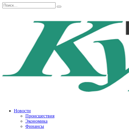
Перейти
Search
к
for:
содержанию
Новости
Происшествия
Экономика
Финансы