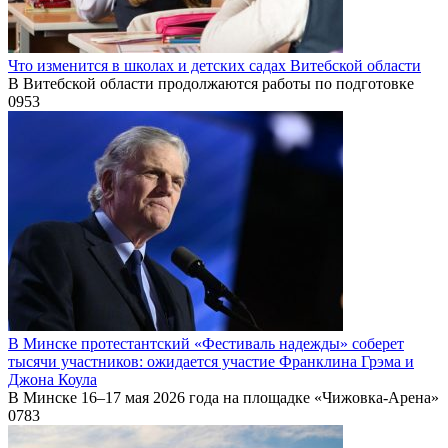
Что изменится в школах и детских садах Витебской области
В Витебской области продолжаются работы по подготовке
0
953
В Минске протестантский «Фестиваль надежды» соберет
тысячи участников: ожидается участие Франклина Грэма и
Джона Коула
В Минске 16–17 мая 2026 года на площадке «Чижовка-Арена»
0
783