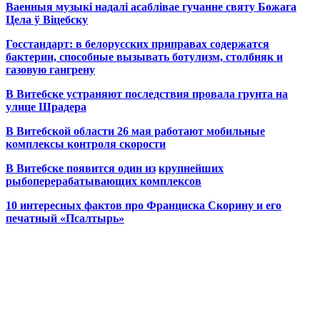
Ваенныя музыкі надалі асаблівае гучанне святу Божага
Цела ў Віцебску
Госстандарт: в белорусских приправах содержатся
бактерии, способные вызывать ботулизм, столбняк и
газовую гангрену
В Витебске устраняют последствия провала грунта на
улице Шрадера
В Витебской области 26 мая работают мобильные
комплексы контроля скорости
В Витебске появится один из
крупнейших
рыбоперерабатывающих комплексов
10 интересных фактов про Франциска Скорину и его
печатный «Псалтырь»