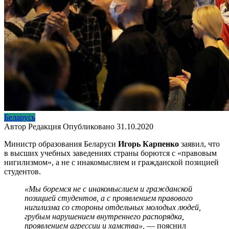
Беларусь
Автор
Редакция
Опубликовано
31.10.2020
Министр образования Беларуси
Игорь Карпенко
заявил, что
в высших учебных заведениях страны борются с «правовым
нигилизмом», а не с инакомыслием и гражданской позицией
студентов.
«Мы боремся не с инакомыслием и гражданской
позицией студентов, а с проявлением правового
нигилизма со стороны отдельных молодых людей,
грубым нарушением внутреннего распорядка,
проявлением агрессии и хамства»,
— пояснил