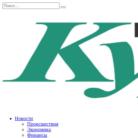
Перейти
Search
к
for:
содержанию
Новости
Происшествия
Экономика
Финансы