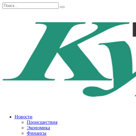
Перейти
Search
к
for:
содержанию
Новости
Происшествия
Экономика
Финансы