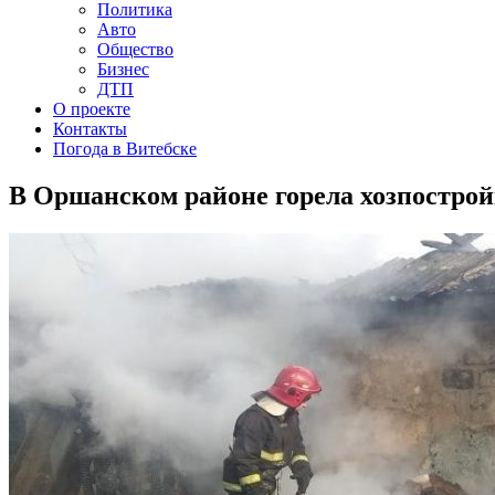
Политика
Авто
Общество
Бизнес
ДТП
О проекте
Контакты
Погода в Витебске
В Оршанском районе горела хозпостро