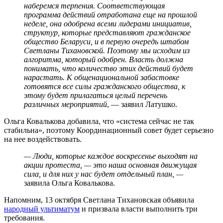
наберемся терпения. Соответствующая
программа действий отработана еще на прошлой
неделе, она одобрена всеми лидерами инициатив,
структур, которые представляют гражданское
общество Беларуси, и в первую очередь штабом
Светланы Тихановской. Поэтому мы исходим из
алгоритма, который одобрен. Власть должна
понимать, что количество этих действий будет
нарастать. К общенациональной забастовке
готовятся все силы гражданского общества, к
этому будет прилагаться целый перечень
различных мероприятий
, — заявил Латушко.
Ольга Ковалькова добавила, что «система сейчас не так
стабильна», поэтому Координационный совет будет серьезно
на нее воздействовать.
— Люди, которые каждое воскресенье выходят на
акции протеста, — это наша основная движущая
сила, и для них у нас будет отдельный план, —
заявила Ольга Ковалькова.
Напомним, 13 октября Светлана Тихановская объявила
народный ультиматум
и призвала власти выполнить три
требования.