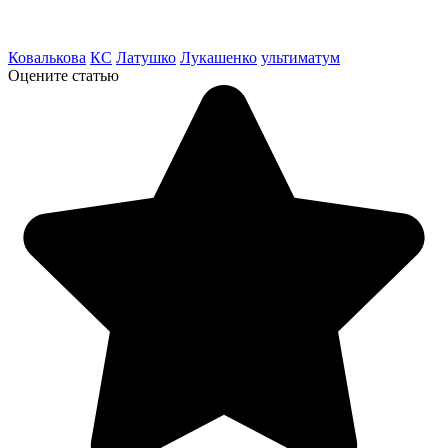
Ковалькова
КС
Латушко
Лукашенко
ультиматум
Оцените статью