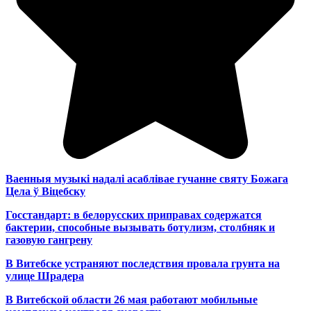
Ваенныя музыкі надалі асаблівае гучанне святу Божага
Цела ў Віцебску
Госстандарт: в белорусских приправах содержатся
бактерии, способные вызывать ботулизм, столбняк и
газовую гангрену
В Витебске устраняют последствия провала грунта на
улице Шрадера
В Витебской области 26 мая работают мобильные