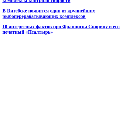
комплексы контроля скорости
В Витебске появится один из
крупнейших
рыбоперерабатывающих комплексов
10 интересных фактов про Франциска Скорину и его
печатный «Псалтырь»