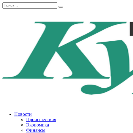
Перейти
Search
к
for:
содержанию
Новости
Происшествия
Экономика
Финансы