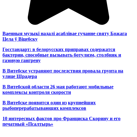
Ваенныя музыкі надалі асаблівае гучанне святу Божага
Цела ў Віцебску
Госстандарт: в белорусских приправах содержатся
бактерии, способные вызывать ботулизм, столбняк и
газовую гангрену
В Витебске устраняют последствия провала грунта на
улице Шрадера
В Витебской области 26 мая работают мобильные
комплексы контроля скорости
В Витебске появится один из
крупнейших
рыбоперерабатывающих комплексов
10 интересных фактов про Франциска Скорину и его
печатный «Псалтырь»