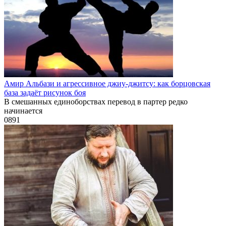
Амир Альбази и агрессивное джиу-джитсу: как борцовская
база задаёт рисунок боя
В смешанных единоборствах перевод в партер редко
начинается
0
891