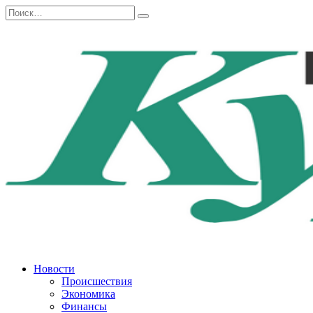
Перейти
Search
к
for:
содержанию
Новости
Происшествия
Экономика
Финансы