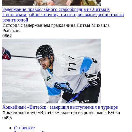
Задержание православного старообрядца из Литвы в
Поставском районе: почему эта история выглядит не только
религиозной
История с задержанием гражданина Литвы Михаила
Рыбакова
0
662
Хоккейный «Витебск» завершил выступления в турнире
Хоккейный клуб «Витебск» вылетел из розыгрыша Кубка
0
495
О проекте