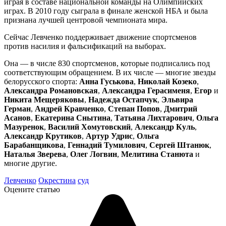
играя в составе национальной команды на Олимпийских
играх. В 2010 году сыграла в финале женской НБА и была
признана лучшей центровой чемпионата мира.
Сейчас Левченко поддерживает движение спортсменов
против насилия и фальсификаций на выборах.
Она — в числе 830 спортсменов, которые подписались под
соответствующим обращением. В их числе — многие звезды
белорусского спорта:
Анна Гуськова
,
Николай Козеко
,
Александра Романовская
,
Александра Герасименя
,
Егор
и
Никита Мещеряковы
,
Надежда Остапчук
,
Эльвира
Герман
,
Андрей Кравченко
,
Степан Попов
,
Дмитрий
Асанов
,
Екатерина Снытина
,
Татьяна Лихтарович
,
Ольга
Мазуренок
,
Василий Хомутовский
,
Александр Куль
,
Александр Крутиков
,
Артур Удрис
,
Ольга
Барабанщикова
,
Геннадий Тумилович
,
Сергей Штанюк
,
Наталья Зверева
,
Олег Логвин
,
Мелитина Станюта
и
многие другие.
Левченко
Окрестина
суд
Оцените статью