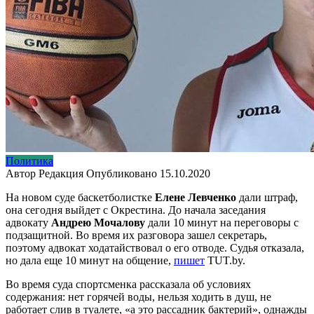
Политика
Автор
Редакция
Опубликовано
15.10.2020
На новом суде баскетболистке
Елене Левченко
дали штраф,
она сегодня выйдет с Окрестина. До начала заседания
адвокату
Андрею Мочалову
дали 10 минут на переговоры с
подзащитной. Во время их разговора зашел секретарь,
поэтому адвокат ходатайствовал о его отводе. Судья отказала,
но дала еще 10 минут на общение,
пишет
TUT.by.
Во время суда спортсменка рассказала об условиях
содержания: нет горячей воды, нельзя ходить в душ, не
работает слив в туалете, «а это рассадник бактерий», однажды