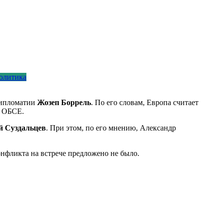
олитика
дипломатии
Жозеп Боррель
. По его словам, Европа считает
й ОБСЕ.
й Суздальцев
. При этом, по его мнению, Александр
онфликта на встрече предложено не было.