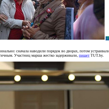
Г
инально: сначала наводили порядок во дворах, потом устраивал
тичным. Участниц марша жестко задерживали,
пишет
TUT.by.