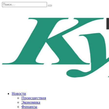
Перейти
Search
к
for:
содержанию
Новости
Происшествия
Экономика
Финансы