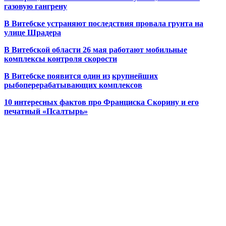
газовую гангрену
В Витебске устраняют последствия провала грунта на
улице Шрадера
В Витебской области 26 мая работают мобильные
комплексы контроля скорости
В Витебске появится один из
крупнейших
рыбоперерабатывающих комплексов
10 интересных фактов про Франциска Скорину и его
печатный «Псалтырь»