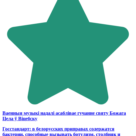
Ваенныя музыкі надалі асаблівае гучанне святу Божага
Цела ў Віцебску
Госстандарт: в белорусских приправах содержатся
бактерии, способные вызывать ботулизм, столбняк и