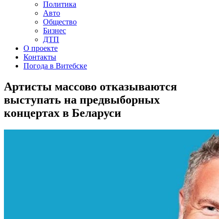
Политика
Авто
Общество
Бизнес
ДТП
О проекте
Контакты
Погода в Витебске
Артисты массово отказываются
выступать на предвыборных
концертах в Беларуси