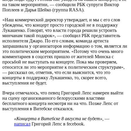
на таком мероприятии, — сообщили РБК супруги Виктор
Поплеев и Дарья Шейко (группа RASA).
«Наш коммерческий директор утверждает, и мы с его слов
убеждены, что концерт просто городской не в поддержку
Лукашенко. Говорят, что власти города решили устроить
минчанам такой подарок», — сообщил РБК представитель
исполнителя Джаро. По его словам, команда артиста
запрашивала у организаторов информацию о том, является ли
это политическим мероприятием. «Потому что очень много
комментариев в соцсетях пришло от жителей Минска с
просьбой не выступать на концерте. Пока мы проверяем,
относится ли это мероприятие к политическим структурам»,
— рассказал он, отметив, что если выяснится, что это
концерты в поддержку Лукашенко, то, скорее всего,
выступления не будет.
Вчера отмечалось, что певец Григорий Лепс намерен выйти
на сцену организованного белорусскими властями
бесплатного концерта несмотря ни на что. Позже Лепс от
выступления в Витебске отказался.
«Концерта в Витебске 8 августа не будет»,
—
написал
Григорий Лепс в fecebook.