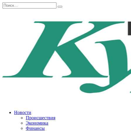
Перейти
Search
к
for:
содержанию
Новости
Происшествия
Экономика
Финансы