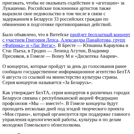
приезжать, чтобы не оказывать содействие в «агитации» за
Лукашенко. Российские поклонники артистов также
выразили свое недовольство в том числе в связи с
задержанием в Беларуси 33 российских граждан по
обвинению в подготовке противоправных действий.
Было объявлено, что в Витебске
пройдет бесплатный концерт
с участием Григория Лепса, Александра Панайотова, групп
«Фабрика» и «Лас Вегас»
. В Бресте — Юлианна Караулова и
Стас Пьеха, в Гродно — Леонид Агутин, Владимир
Пресняков, в Гомеле — Boney M и «Дискотека Авария».
О концертах, которые пройдут за день до голосования ранее
сообщало государственное информационное агентство БелТА
6 августа со ссылкой на министерство культуры страны.
Серия концертов называется «За Беларусь».
Как утверждает БелТА, серия концертов в различных городах
Беларуси связана с республиканской акцией Федерации
профсоюзов «Мы — вместе!». В Гомеле концерты будут
проходить несколько дней под эгидой творческого проекта
«Моя страна», который организуется при поддержке главного
управления идеологической работы, культуры и по делам
молодежи Гомельского облисполкома.