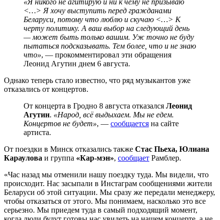
«Я никого не агитирую и ни к чему не призываю
<…> Я хочу выступить перед гражданами
Беларуси, потому что люблю и скучаю <…> К
черту политику. А ваш выбор на следующий день
— может быть только вашим. Уж точно не буду
пытаться подсказывать. Тем более, что и не знаю
что»
, — прокомментировал эти обращения
Леонид Агутин днем 6 августа.
Однако теперь стало известно, что ряд музыкантов уже
отказались от концертов.
От концерта в Гродно 8 августа отказался
Леонид
Агутин
.
«Народ, всё выдыхаем. Мы не едем.
Концертов не будет»
, —
сообщается
на сайте
артиста.
От поездки в Минск отказались также
Стас Пьеха, Юлиана
Караулова
и группа
«Кар-мэн»
,
сообщает
Рамблер.
«Час назад мы отменили нашу поездку туда. Мы видели, что
происходит. Нас засыпали в Инстаграм сообщениями жители
Беларуси об этой ситуации. Мы сразу же передали менеджеру,
чтобы отказаться от этого. Мы понимаем, насколько это все
серьезно. Мы приедем туда в самый подходящий момент,
когда люди будут готовы нас увидеть на нашем концерте, а не