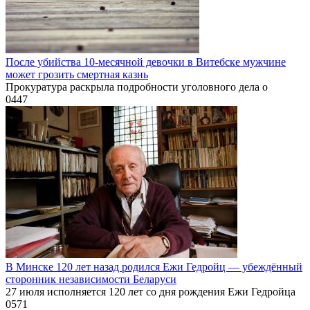
После убийства 10-месячной девочки в Витебске мужчине
может грозить смертная казнь
Прокуратура раскрыла подробности уголовного дела о
0
447
В Минске 120 лет назад родился Ежи Гедройц — убеждённый
сторонник независимости Беларуси
27 июля исполняется 120 лет со дня рождения Ежи Гедройца
0
571