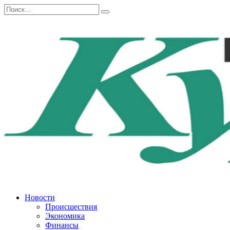
Перейти
Search
к
for:
содержанию
Новости
Происшествия
Экономика
Финансы