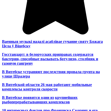
Ваенныя музыкі надалі асаблівае гучанне святу Божага
Цела ў Віцебску
Госстандарт: в белорусских приправах содержатся
бактерии, способные вызывать ботулизм, столбняк и
газовую гангрену
В Витебске устраняют последствия провала грунта на
улице Шрадера
В Витебской области 26 мая работают мобильные
комплексы контроля скорости
В Витебске появится один из
крупнейших
рыбоперерабатывающих комплексов
10 интересных фактов про Франциска Скорину и его