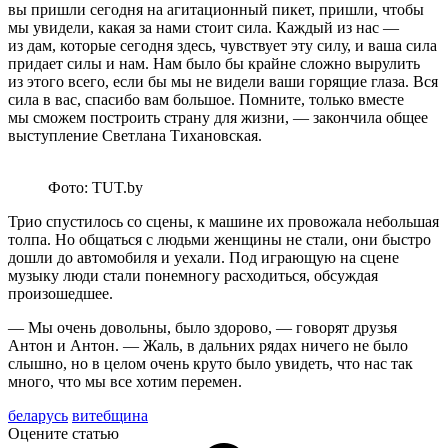
вы пришли сегодня на агитационный пикет, пришли, чтобы
мы увидели, какая за нами стоит сила. Каждый из нас —
из дам, которые сегодня здесь, чувствует эту силу, и ваша сила
придает силы и нам. Нам было бы крайне сложно вырулить
из этого всего, если бы мы не видели ваши горящие глаза. Вся
сила в вас, спасибо вам большое. Помните, только вместе
мы сможем построить страну для жизни, — закончила общее
выступление Светлана Тихановская.
Фото: TUT.by
Трио спустилось со сцены, к машине их провожала небольшая
толпа. Но общаться с людьми женщины не стали, они быстро
дошли до автомобиля и уехали. Под играющую на сцене
музыку люди стали понемногу расходиться, обсуждая
произошедшее.
— Мы очень довольны, было здорово, — говорят друзья
Антон и Антон. — Жаль, в дальних рядах ничего не было
слышно, но в целом очень круто было увидеть, что нас так
много, что мы все хотим перемен.
беларусь
витебщина
Оцените статью