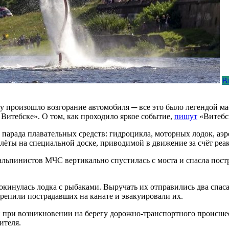
В
гу произошло возгорание автомобиля ─ все это было легендой м
итебске». О том, как проходило яркое событие,
пишут
«Витебск
парада плавательных средств: гидроцикла, моторных лодок, аэр
лёты на специальной доске, приводимой в движение за счёт реа
 альпинистов МЧС вертикально спустилась с моста и спасла пост
прокинулась лодка с рыбаками. Выручать их отправились два спа
репили пострадавших на канате и эвакуировали их.
 при возникновении на берегу дорожно-транспортного происшест
ителя.