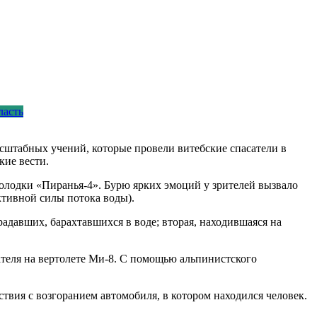
ласть
асштабных учений, которые провели витебские спасатели в
ие вести.
олодки «Пиранья-4». Бурю ярких эмоций у зрителей вызвало
ктивной силы потока воды).
радавших, барахтавшихся в воде; вторая, находившаяся на
сателя на вертолете Ми-8. С помощью альпинистского
вия с возгоранием автомобиля, в котором находился человек.