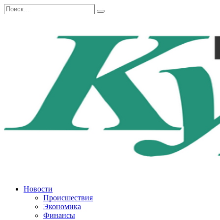
Перейти
Search
к
for:
содержанию
Новости
Происшествия
Экономика
Финансы