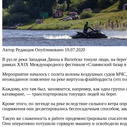
Автор
Редакция
Опубликовано
19.07.2020
В русле реки Западная Двина в Витебске тонули люди, на бере
рамках ХХIX Международного фестиваля «Славянский базар в В
Мероприятие началось с полета колоны воздушных судов МЧС, 
неожиданное появление на реке виртуоза-флайбордиста (это по
Каждому, кто там был, запомнится, например, как одна группа
катамаране, — транспортировала тонущих людей на берег.
Кроме этого, по легенде на реке вследствие сильного ветра о
снаряжения они десантировались беспосадочным способом, зак
Такую же слаженность в работе продемонстрировали спасатели
Они оперативно потушили горящую машину и освободили вод