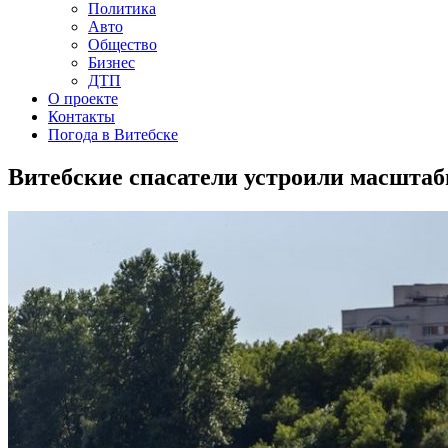
Политика
Авто
Общество
Бизнес
ДТП
О проекте
Контакты
Погода в Витебске
Витебские спасатели устроили масштаб