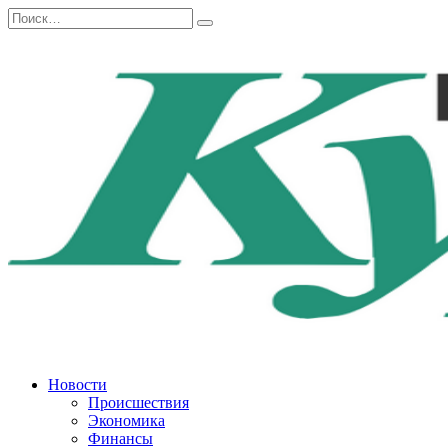
Перейти
Search
к
for:
содержанию
Новости
Происшествия
Экономика
Финансы