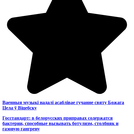
Ваенныя музыкі надалі асаблівае гучанне святу Божага
Цела ў Віцебску
Госстандарт: в белорусских приправах содержатся
бактерии, способные вызывать ботулизм, столбняк и
газовую гангрену