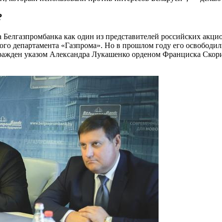
?
 Белгазпромбанка как один из представителей российских акцио
о департамента «Газпрома». Но в прошлом году его освободили 
агражден указом Александра Лукашенко орденом Франциска Скор