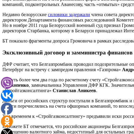
компаний, подконтрольных Аванесову, часть «отмытых» средст
Недавно белорусские
силовики задержали
члена совета директ
директором Департамента финансовых расследований Комитета г
Но в ноябре 2011 года Белорусский военный суд признал Гром
директоров Старбанка, которому в Беларуси принадлежал Инт
БТ показало фрагменты допроса Громовича в рамках расследов
Эксклюзивный договор и замминистра финансов 
ДФР считает, что Белгазпромбанк проводил подозрительные оп
Петербург на встречу с зампредом правления «Газпрома»
Андр
— Чуть более чем два года по расчетному счету «Стройгазконс
Прокопенко
, замначальника Управления ДФР КГК. Значительн
«Стройгазконсалтинга»
Станислав Аникеев
.
Деньги от российских структур поступали в Белгазпромбанк и 
деньги перечислялись на счета офшорных компаний, то впосле
Тем временем к «Стройгазконсалтингу» предъявили иски росс
В сюжете БТ отмечается, что российские акционеры Белгазпро
размещению валютного займа, недоступный для остальных гра