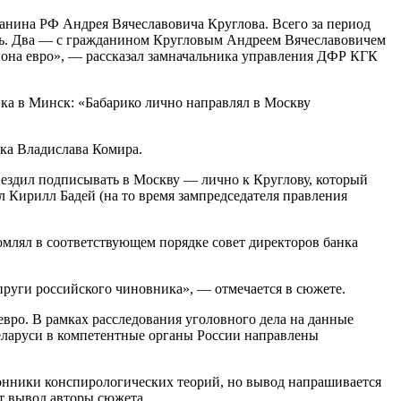
анина РФ Андрея Вячеславовича Круглова. Всего за период
сь. Два — с гражданином Кругловым Андреем Вячеславовичем
иона евро», — рассказал замначальника управления ДФР КГК
нка в Минск: «Бабарико лично направлял в Москву
ка Владислава Комира.
н ездил подписывать в Москву — лично к Круглову, который
л Кирилл Бадей (на то время зампредседателя правления
омлял в соответствующем порядке совет директоров банка
упруги российского чиновника», — отмечается в сюжете.
вро. В рамках расследования уголовного дела на данные
Беларуси в компетентные органы России направлены
оронники конспирологических теорий, но вывод напрашивается
т вывод авторы сюжета.