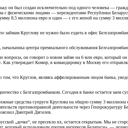
ьку он был создан исключительно под одного человека — гражд
йма с физическими лицами — нерезидентами Республики Белару
мму 8,5 миллиона евро и один — с его женой на сумму 3 милл
 по займам Круглову не нужно было ездить в офис Белгазпромба
, начальника центра премиального обслуживания Белгазпромбан
е вопросы, он говорит о новом займе на 6 млн евро, который о
». Как утверждает Комир, в командировку в Москву его отправля
о том, что Круглов, являясь аффилированным лицом банка, увед
ничество с Белгазпромбанком. Сегодня в банке остается заем с
ежные средства супруги Круглова на общую сумму 3 миллиона е
тоятельств противоправной деятельности через Генпрокуратуру 
пояснил Дмитрий Дягилев.
орусской „дочке“, не пресекло их, остается открытым. Мы не ст
нт, который использовали против интересов Беларуси», — делаю