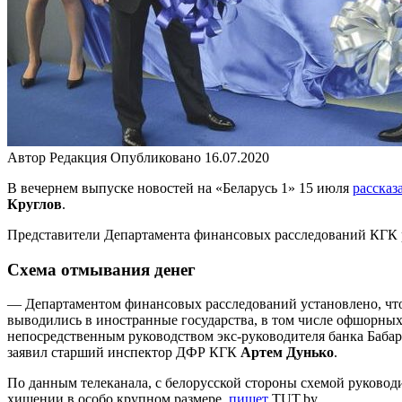
Автор
Редакция
Опубликовано
16.07.2020
В вечернем выпуске новостей на «Беларусь 1» 15 июля
рассказ
Круглов
.
Представители Департамента финансовых расследований КГК ра
Схема отмывания денег
— Департаментом финансовых расследований установлено, что
выводились в иностранные государства, в том числе офшорных
непосредственным руководством экс-руководителя банка Бабар
заявил старший инспектор ДФР КГК
Артем Дунько
.
По данным телеканала, с белорусской стороны схемой руковод
хищении в особо крупном размере,
пишет
TUT.by.