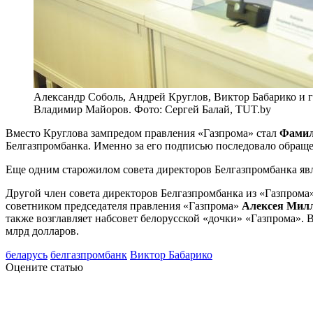
Александр Соболь, Андрей Круглов, Виктор Бабарико и г
Владимир Майоров. Фото: Сергей Балай, TUT.by
Вместо Круглова зампредом правления «Газпрома» стал
Фамил
Белгазпромбанка. Именно за его подписью последовало обраще
Еще одним старожилом совета директоров Белгазпромбанка яв
Другой член совета директоров Белгазпромбанка из «Газпрома
советником председателя правления «Газпрома»
Алексея Мил
также возглавляет набсовет белорусской «дочки» «Газпрома». 
млрд долларов.
беларусь
белгазпромбанк
Виктор Бабарико
Оцените статью