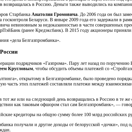
в возвращалась в Россию. Деньги также выводились на компани
оров Старбанка
Анатолия Громовича
. До 2006 года он был зам
осконтроля Беларуси. В январе 2009 года его задержали в рамк
овича невиновным за недоказанностью в части совершенных прес
ерПэйБанк (ранее Кредэксбанк). В 2015 году акционеры принял
ания «дела Белгазпромбанка».
России
ерации подрядчиков «Газпрома». Пару лет назад по поручению Б
еем Кругловым
, чтобы обсудить объемы платежей со «Стройга
алтинга», открытому в Белгазпромбанке, было проведено порядк
ую часть этих платежей составляли платежи между взаимосвяза
в тот же или на следующий день возвращались в Россию в те же
дствии как таковым офшором стал сам Белгазпромбанк», — говор
ийские кредиторы на общую сумму более 100 млрд российских р
мбанка получали и другие доходы от белорусской «дочки», под 
ждан.