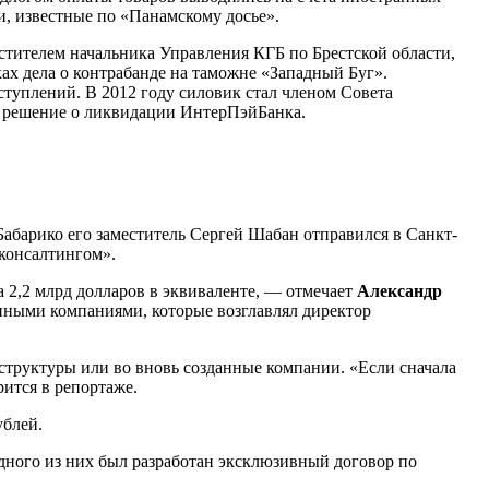
и, известные по «Панамскому досье».
естителем начальника Управления КГБ по Брестской области,
ах дела о контрабанде на таможне «Западный Буг».
туплений. В 2012 году силовик стал членом Совета
и решение о ликвидации ИнтерПэйБанка.
абарико его заместитель Сергей Шабан отправился в Санкт-
зконсалтингом».
а 2,2 млрд долларов в эквиваленте, — отмечает
Александр
нными компаниями, которые возглавлял директор
 структуры или во вновь созданные компании. «Если сначала
ится в репортаже.
ублей.
одного из них был разработан эксклюзивный договор по