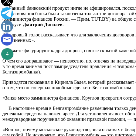
— Данный банковский продукт нигде не афишировался, поскол
существования банка были заключены только три договора за
(замминистра финансов России. — Прим. TUT.BY) на общую су
Беларуси
Дмитрий Дягилев
.
Закадровый голос рассказывает, что для заключения договоров
подчиненных».
В сюжете фигурируют кадры допроса, снятые скрытой камерой
4
О чем его допрашивают — неизвестно, но, отвечая на наводящи
в то время занимал пост зампредседателя правления «Газпрома
Белгазпромбанка).
Приводятся показания и Кирилла Бадея, который рассказывает 
о том, что он совершал подобные сделки с Белгазпромбанком.
«Заняв место замминистра финансов, Круглов прекратил сотруд
— В настоящее время в Белгазпромбанке размещены только ден
денежные средства наложен арест. Для установления всех обс
международные поручения об оказании правовой помощи, — 
«Вопрос, почему московское руководство, зная о схемах в бел
сам собой. Не исключено, что Белгазпромбанк — это инструме