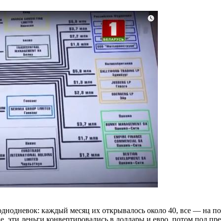
нодневок: каждый месяц их открывалось около 40, все — на по
е, эти деньги конвертировались в доллары и евро, потом под п