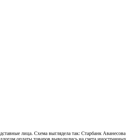
дставные лица. Схема выглядела так: Старбанк Аванесова
редлогом оплаты товаров выводились на счета иностранных