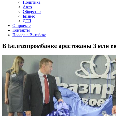
Политика
Авто
Общество
Бизнес
ДТП
О проекте
Контакты
Погода в Витебске
В Белгазпромбанке арестованы 3 млн е