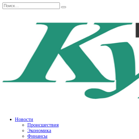
Перейти
Search
к
for:
содержанию
Новости
Происшествия
Экономика
Финансы