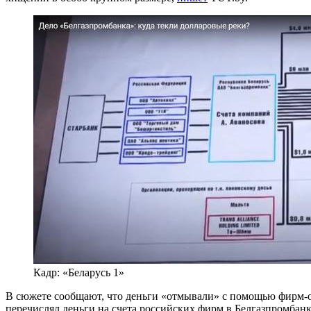
Кадр: «Беларусь 1»
В сюжете сообщают, что деньги «отмывали» с помощью фирм-од
перечислял деньги на счета российских фирм в Белгазпромбанк