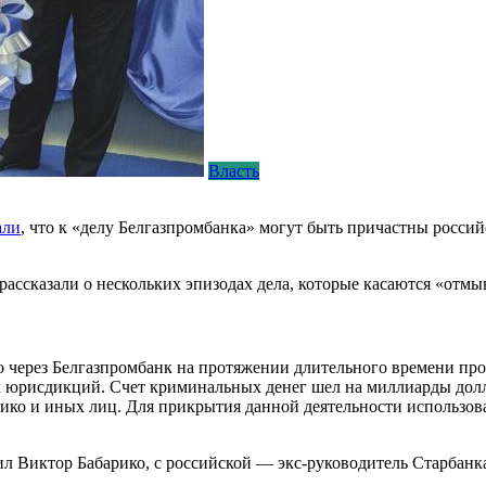
Власть
али
, что к «делу Белгазпромбанка» могут быть причастны росс
ссказали о нескольких эпизодах дела, которые касаются «отмыв
 через Белгазпромбанк на протяжении длительного времени пр
 юрисдикций. Счет криминальных денег шел на миллиарды долла
ико и иных лиц. Для прикрытия данной деятельности использова
ил Виктор Бабарико, с российской — экс-руководитель Старбанк