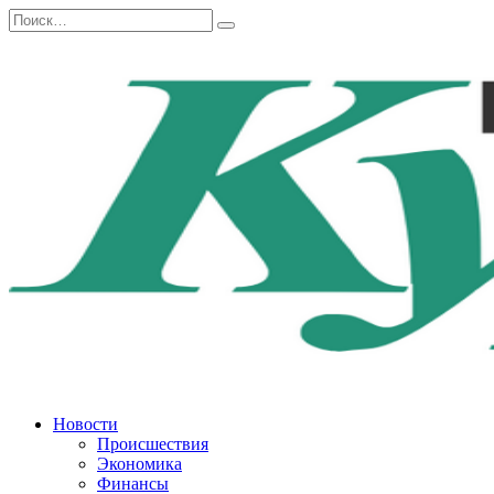
Перейти
Search
к
for:
содержанию
Новости
Происшествия
Экономика
Финансы