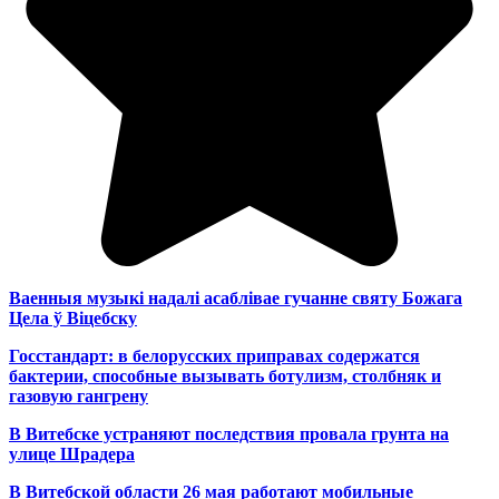
Ваенныя музыкі надалі асаблівае гучанне святу Божага
Цела ў Віцебску
Госстандарт: в белорусских приправах содержатся
бактерии, способные вызывать ботулизм, столбняк и
газовую гангрену
В Витебске устраняют последствия провала грунта на
улице Шрадера
В Витебской области 26 мая работают мобильные