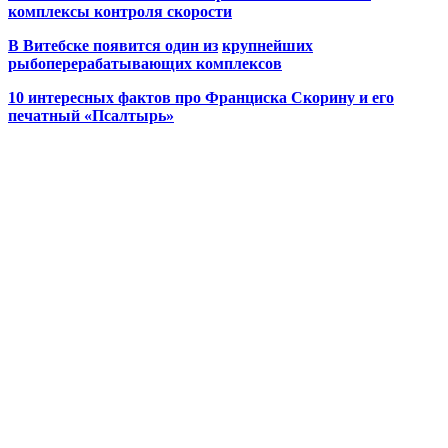
комплексы контроля скорости
В Витебске появится один из
крупнейших
рыбоперерабатывающих комплексов
10 интересных фактов про Франциска Скорину и его
печатный «Псалтырь»