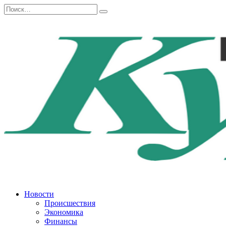
Перейти
Search
к
for:
содержанию
Новости
Происшествия
Экономика
Финансы