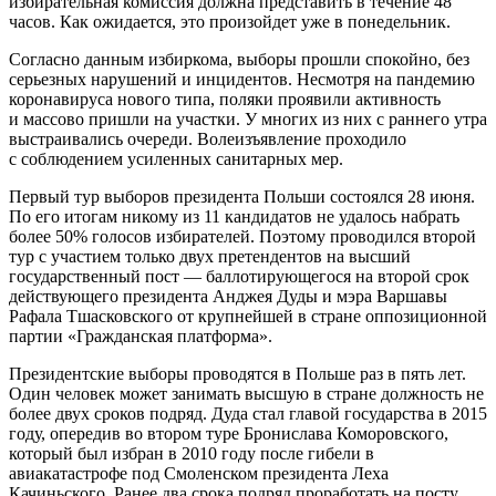
избирательная комиссия должна представить в течение 48
часов. Как ожидается, это произойдет уже в понедельник.
Согласно данным избиркома, выборы прошли спокойно, без
серьезных нарушений и инцидентов. Несмотря на пандемию
коронавируса нового типа, поляки проявили активность
и массово пришли на участки. У многих из них с раннего утра
выстраивались очереди. Волеизъявление проходило
с соблюдением усиленных санитарных мер.
Первый тур выборов президента Польши состоялся 28 июня.
По его итогам никому из 11 кандидатов не удалось набрать
более 50% голосов избирателей. Поэтому проводился второй
тур с участием только двух претендентов на высший
государственный пост — баллотирующегося на второй срок
действующего президента Анджея Дуды и мэра Варшавы
Рафала Тшасковского от крупнейшей в стране оппозиционной
партии «Гражданская платформа».
Президентские выборы проводятся в Польше раз в пять лет.
Один человек может занимать высшую в стране должность не
более двух сроков подряд. Дуда стал главой государства в 2015
году, опередив во втором туре Бронислава Коморовского,
который был избран в 2010 году после гибели в
авиакатастрофе под Смоленском президента Леха
Качиньского. Ранее два срока подряд проработать на посту